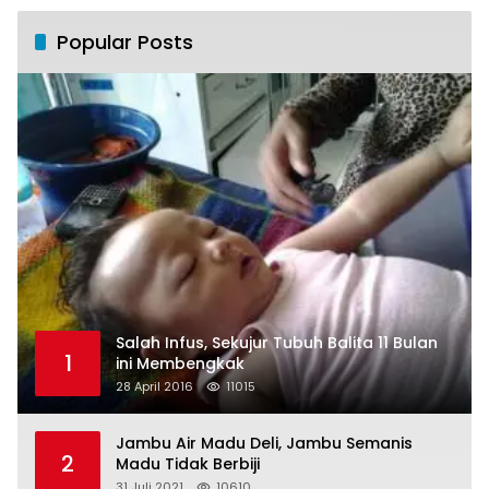
Popular Posts
Salah Infus, Sekujur Tubuh Balita 11 Bulan
1
ini Membengkak
28 April 2016
11015
Jambu Air Madu Deli, Jambu Semanis
2
Madu Tidak Berbiji
31 Juli 2021
10610