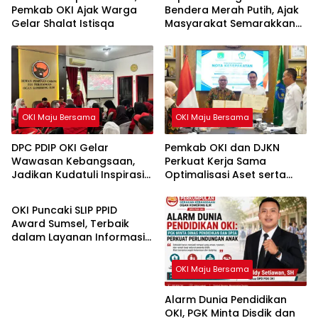
Pemkab OKI Ajak Warga
Bendera Merah Putih, Ajak
Gelar Shalat Istisqa
Masyarakat Semarakkan
HUT ke-81 RI
OKI Maju Bersama
OKI Maju Bersama
DPC PDIP OKI Gelar
Pemkab OKI dan DJKN
Wawasan Kebangsaan,
Perkuat Kerja Sama
Jadikan Kudatuli Inspirasi
Optimalisasi Aset serta
OKI Maju Bersama
Perjuangan Demokrasi
Piutang Daerah
OKI Puncaki SLIP PPID
Award Sumsel, Terbaik
dalam Layanan Informasi
Publik
OKI Maju Bersama
Alarm Dunia Pendidikan
OKI, PGK Minta Disdik dan