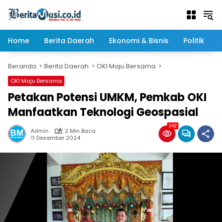
Langsung
ke
konten
Home
Berita Daerah
Ekonomi & Bisnis
Politik
Beranda
Berita Daerah
OKI Maju Bersama
OKI Maju Bersama
Petakan Potensi UMKM, Pemkab OKI
Manfaatkan Teknologi Geospasial
362
Admin
2 Min Baca
11 Desember 2024