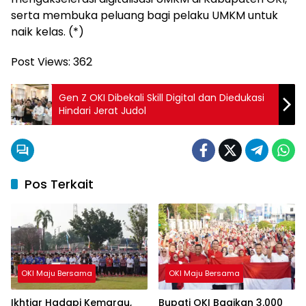
serta membuka peluang bagi pelaku UMKM untuk
naik kelas. (*)
Post Views:
362
Gen Z OKI Dibekali Skill Digital dan Diedukasi
Hindari Jerat Judol
Pos Terkait
OKI Maju Bersama
OKI Maju Bersama
Ikhtiar Hadapi Kemarau,
Bupati OKI Bagikan 3.000