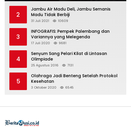
Jambu Air Madu Deli, Jambu Semanis
2
Madu Tidak Berbiji
31 Juli 2021
10609
INFOGRAFIS: Pempek Palembang dan
3
Variannya yang Melegenda
17 Juli 2020
9681
Senyum Sang Pelari Kilat di Lintasan
4
Olimpiade
25 Agustus 2016
7131
Olahraga Jadi Benteng Setelah Protokol
5
Kesehatan
3 Oktober 2020
6545