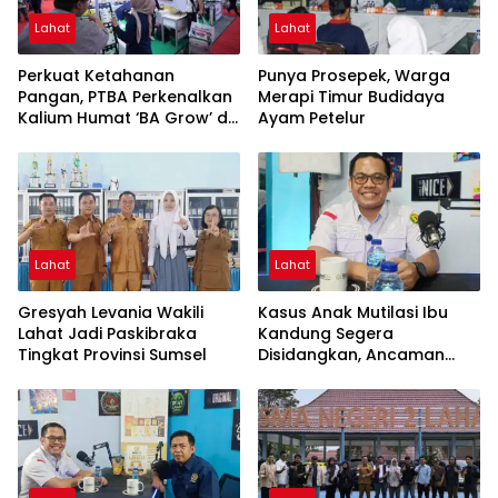
Lahat
Lahat
Perkuat Ketahanan
Punya Prosepek, Warga
Pangan, PTBA Perkenalkan
Merapi Timur Budidaya
Kalium Humat ‘BA Grow’ di
Ayam Petelur
Inagritech 2026
Lahat
Lahat
Gresyah Levania Wakili
Kasus Anak Mutilasi Ibu
Lahat Jadi Paskibraka
Kandung Segera
Tingkat Provinsi Sumsel
Disidangkan, Ancaman
Hukuman Mati Mengintai