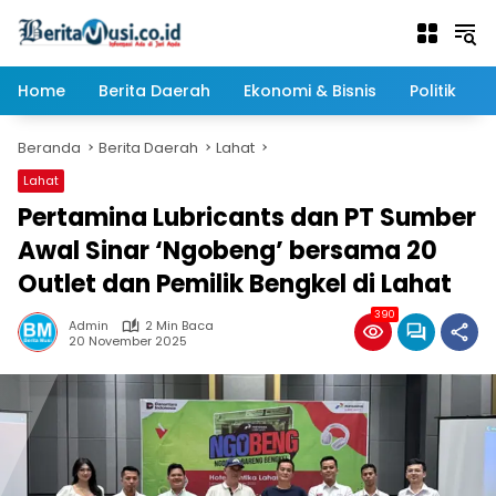
Langsung
ke
konten
Home
Berita Daerah
Ekonomi & Bisnis
Politik
Beranda
Berita Daerah
Lahat
Lahat
Pertamina Lubricants dan PT Sumber
Awal Sinar ‘Ngobeng’ bersama 20
Outlet dan Pemilik Bengkel di Lahat
390
Admin
2 Min Baca
20 November 2025