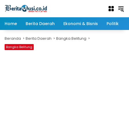
Langsung
ke
konten
Home
Berita Daerah
Ekonomi & Bisnis
Politik
Beranda
Berita Daerah
Bangka Belitung
Bangka Belitung