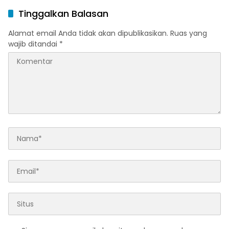
Ramadan dan Menjelang
Melalui Program Trade In
Tinggalkan Balasan
Idulfitri
di Belitung Timur
Alamat email Anda tidak akan dipublikasikan.
Ruas yang
wajib ditandai
*