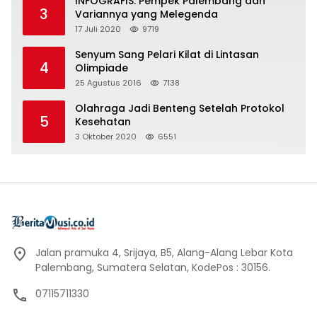
INFOGRAFIS: Pempek Palembang dan
3
Variannya yang Melegenda
17 Juli 2020
9719
Senyum Sang Pelari Kilat di Lintasan
4
Olimpiade
25 Agustus 2016
7138
Olahraga Jadi Benteng Setelah Protokol
5
Kesehatan
3 Oktober 2020
6551
Jalan pramuka 4, Srijaya, B5, Alang-Alang Lebar Kota
Palembang, Sumatera Selatan, KodePos : 30156.
07115711330