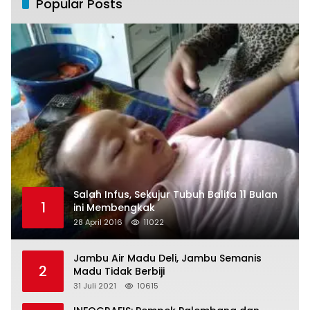
Popular Posts
Salah Infus, Sekujur Tubuh Balita 11 Bulan
1
ini Membengkak
28 April 2016
11022
Jambu Air Madu Deli, Jambu Semanis
2
Madu Tidak Berbiji
31 Juli 2021
10615