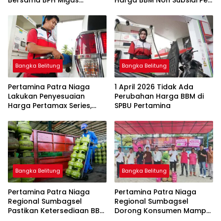
Bersama BPH Migas
Harga BBM Non Subsidi Per
Perkuat Pengawasan
1 Juli 2026
Penyaluran BBM Subsidi
bagi Nelayan melalui
Aplikasi XSTAR
Bangka Belitung
Bangka Belitung
Pertamina Patra Niaga
1 April 2026 Tidak Ada
Lakukan Penyesuaian
Perubahan Harga BBM di
Harga Pertamax Series,
SPBU Pertamina
Harga Pertalite dan Solar
Subsidi Tetap
Bangka Belitung
Bangka Belitung
Pertamina Patra Niaga
Pertamina Patra Niaga
Regional Sumbagsel
Regional Sumbagsel
Pastikan Ketersediaan BBM
Dorong Konsumen Mampu
dan LPG pada Masa
Beralih ke Bright Gas