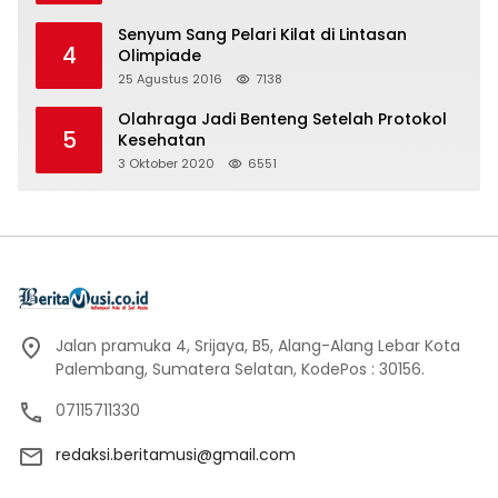
Senyum Sang Pelari Kilat di Lintasan
4
Olimpiade
25 Agustus 2016
7138
Olahraga Jadi Benteng Setelah Protokol
5
Kesehatan
3 Oktober 2020
6551
Jalan pramuka 4, Srijaya, B5, Alang-Alang Lebar Kota
Palembang, Sumatera Selatan, KodePos : 30156.
07115711330
redaksi.beritamusi@gmail.com