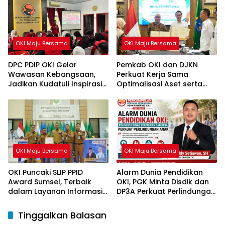
OKI Maju Bersama
OKI Maju Bersama
DPC PDIP OKI Gelar
Pemkab OKI dan DJKN
Wawasan Kebangsaan,
Perkuat Kerja Sama
Jadikan Kudatuli Inspirasi
Optimalisasi Aset serta
Perjuangan Demokrasi
Piutang Daerah
OKI Maju Bersama
OKI Maju Bersama
OKI Puncaki SLIP PPID
Alarm Dunia Pendidikan
Award Sumsel, Terbaik
OKI, PGK Minta Disdik dan
dalam Layanan Informasi
DP3A Perkuat Perlindungan
Publik
Anak
Tinggalkan Balasan