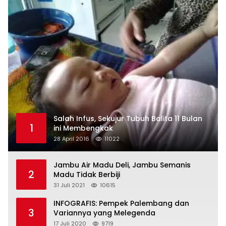
Salah Infus, Sekujur Tubuh Balita 11 Bulan
1
ini Membengkak
28 April 2016
11022
Jambu Air Madu Deli, Jambu Semanis
2
Madu Tidak Berbiji
31 Juli 2021
10615
INFOGRAFIS: Pempek Palembang dan
3
Variannya yang Melegenda
17 Juli 2020
9719