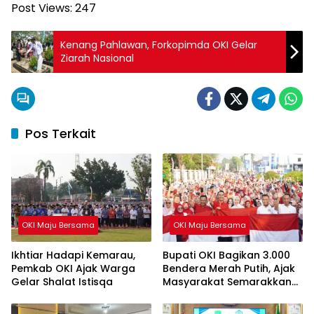
Post Views:
247
Kenang Pahlawan, Forkopimda OKI Gelar
Ziarah Nasional
Pos Terkait
OKI Maju Bersama
OKI Maju Bersama
Ikhtiar Hadapi Kemarau,
Bupati OKI Bagikan 3.000
Pemkab OKI Ajak Warga
Bendera Merah Putih, Ajak
Gelar Shalat Istisqa
Masyarakat Semarakkan
HUT ke-81 RI