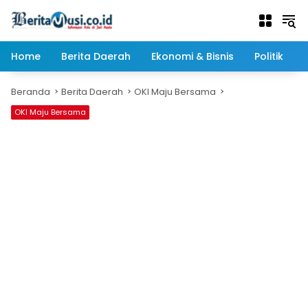
Langsung
ke
konten
Home
Berita Daerah
Ekonomi & Bisnis
Politik
Beranda
Berita Daerah
OKI Maju Bersama
OKI Maju Bersama