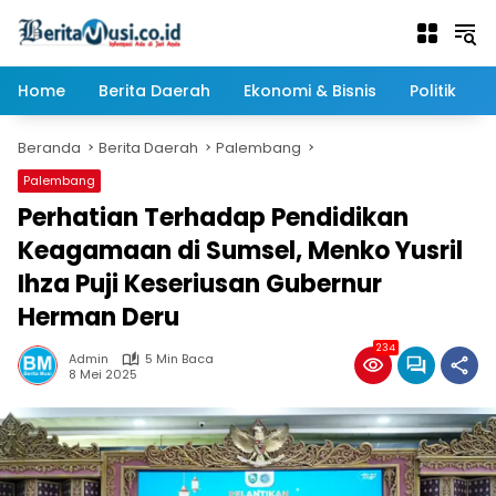
Langsung
ke
konten
Home
Berita Daerah
Ekonomi & Bisnis
Politik
Beranda
Berita Daerah
Palembang
Palembang
Perhatian Terhadap Pendidikan
Keagamaan di Sumsel, Menko Yusril
Ihza Puji Keseriusan Gubernur
Herman Deru
234
Admin
5 Min Baca
8 Mei 2025