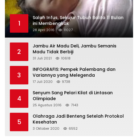
Salah Infus, Sekujur Tubuh Balita 11 Bulan
1
ini Membengkak
28 April 2016
11027
Jambu Air Madu Deli, Jambu Semanis
2
Madu Tidak Berbiji
31 Juli 2021
10618
INFOGRAFIS: Pempek Palembang dan
3
Variannya yang Melegenda
17 Juli 2020
9738
Senyum Sang Pelari Kilat di Lintasan
4
Olimpiade
25 Agustus 2016
7143
Olahraga Jadi Benteng Setelah Protokol
5
Kesehatan
3 Oktober 2020
6552