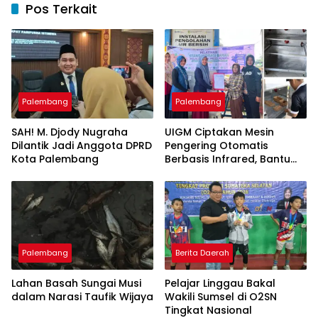
Pos Terkait
Palembang
Palembang
SAH! M. Djody Nugraha
UIGM Ciptakan Mesin
Dilantik Jadi Anggota DPRD
Pengering Otomatis
Kota Palembang
Berbasis Infrared, Bantu
Perajin Eceng Gondok di
Pulau Kemaro
Palembang
Berita Daerah
Lahan Basah Sungai Musi
Pelajar Linggau Bakal
dalam Narasi Taufik Wijaya
Wakili Sumsel di O2SN
Tingkat Nasional