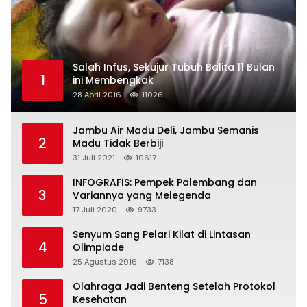
Salah Infus, Sekujur Tubuh Balita 11 Bulan
1
ini Membengkak
28 April 2016
11026
Jambu Air Madu Deli, Jambu Semanis
2
Madu Tidak Berbiji
31 Juli 2021
10617
INFOGRAFIS: Pempek Palembang dan
3
Variannya yang Melegenda
17 Juli 2020
9733
Senyum Sang Pelari Kilat di Lintasan
4
Olimpiade
25 Agustus 2016
7138
Olahraga Jadi Benteng Setelah Protokol
5
Kesehatan