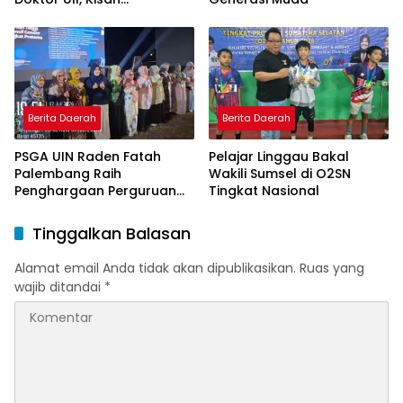
Perjuangan Dosen STAI
Yogyakarta yang Pernah
Menjadi Driver Taksi Online
Berita Daerah
Berita Daerah
PSGA UIN Raden Fatah
Pelajar Linggau Bakal
Palembang Raih
Wakili Sumsel di O2SN
Penghargaan Perguruan
Tingkat Nasional
Tinggi Responsif Gender
Peringkat Pratama
Tinggalkan Balasan
Alamat email Anda tidak akan dipublikasikan.
Ruas yang
wajib ditandai
*