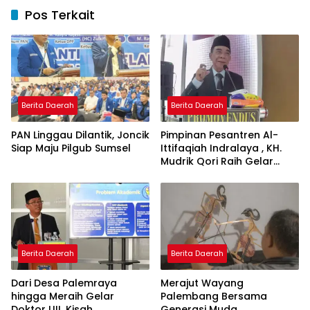
Pos Terkait
Berita Daerah
Berita Daerah
PAN Linggau Dilantik, Joncik
Pimpinan Pesantren Al-
Siap Maju Pilgub Sumsel
Ittifaqiah Indralaya , KH.
Mudrik Qori Raih Gelar
Doktor dengan Inovasi
Model Pembelajaran
Nagham Al-Qur’an di UMM
Berita Daerah
Berita Daerah
Dari Desa Palemraya
Merajut Wayang
hingga Meraih Gelar
Palembang Bersama
Doktor UII, Kisah
Generasi Muda