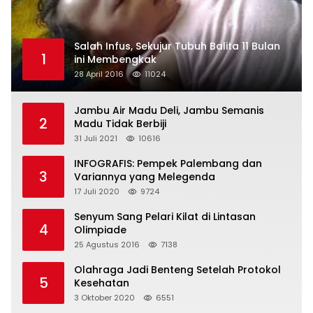
Salah Infus, Sekujur Tubuh Balita 11 Bulan
1
ini Membengkak
28 April 2016
11024
Jambu Air Madu Deli, Jambu Semanis
2
Madu Tidak Berbiji
31 Juli 2021
10616
INFOGRAFIS: Pempek Palembang dan
3
Variannya yang Melegenda
17 Juli 2020
9724
Senyum Sang Pelari Kilat di Lintasan
4
Olimpiade
25 Agustus 2016
7138
Olahraga Jadi Benteng Setelah Protokol
5
Kesehatan
3 Oktober 2020
6551