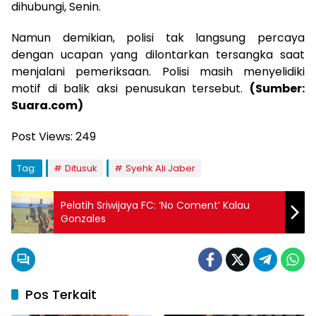
dihubungi, Senin.
Namun demikian, polisi tak langsung percaya
dengan ucapan yang dilontarkan tersangka saat
menjalani pemeriksaan. Polisi masih menyelidiki
motif di balik aksi penusukan tersebut.
(Sumber:
Suara.com)
Post Views:
249
Tag:
Ditusuk
Syehk Ali Jaber
Pelatih Sriwijaya FC: ‘No Coment’ Kalau
Gonzales
Pos Terkait