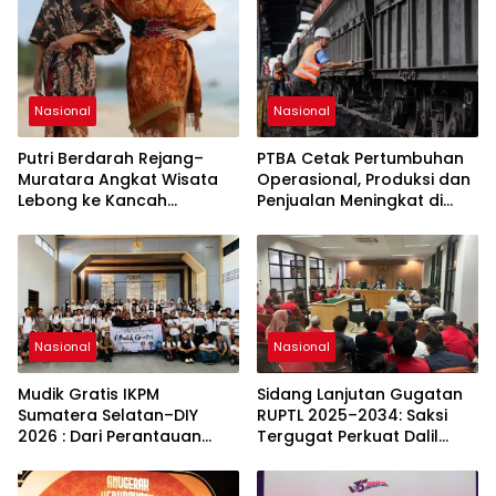
Nasional
Nasional
Putri Berdarah Rejang–
PTBA Cetak Pertumbuhan
Muratara Angkat Wisata
Operasional, Produksi dan
Lebong ke Kancah
Penjualan Meningkat di
Sumatera Selatan
Tengah Dinamika Harga
Global 2025
Nasional
Nasional
Mudik Gratis IKPM
Sidang Lanjutan Gugatan
Sumatera Selatan–DIY
RUPTL 2025–2034: Saksi
2026 : Dari Perantauan
Tergugat Perkuat Dalil
Kembali ke Kampung
Gugatan SP PLN
Halaman, Menguatkan