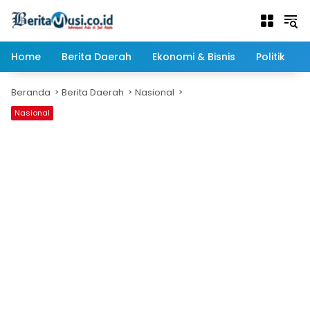
Langsung
ke
konten
Home
Berita Daerah
Ekonomi & Bisnis
Politik
Beranda
Berita Daerah
Nasional
Nasional