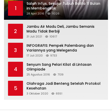
Salah Infus, Sekujur Tubuh Balita 11 Bulan
1
ini Membengkak
28 April 2016
11026
Jambu Air Madu Deli, Jambu Semanis
2
Madu Tidak Berbiji
31 Juli 2021
10617
INFOGRAFIS: Pempek Palembang dan
3
Variannya yang Melegenda
17 Juli 2020
9733
Senyum Sang Pelari Kilat di Lintasan
4
Olimpiade
25 Agustus 2016
7139
Olahraga Jadi Benteng Setelah Protokol
5
Kesehatan
3 Oktober 2020
6551