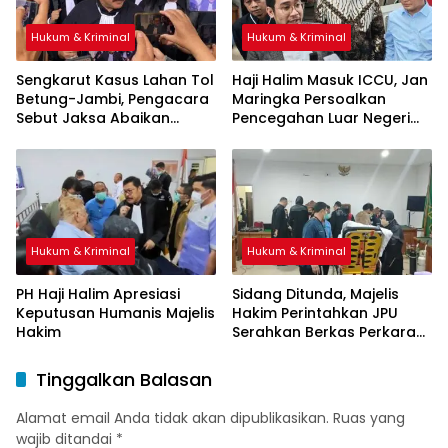
Hukum & Kriminal
Hukum & Kriminal
Sengkarut Kasus Lahan Tol
Haji Halim Masuk ICCU, Jan
Betung-Jambi, Pengacara
Maringka Persoalkan
Sebut Jaksa Abaikan
Pencegahan Luar Negeri
Mekanisme Administrasi
oleh Jaksa
PSN
Hukum & Kriminal
Hukum & Kriminal
PH Haji Halim Apresiasi
Sidang Ditunda, Majelis
Keputusan Humanis Majelis
Hakim Perintahkan JPU
Hakim
Serahkan Berkas Perkara
Haji Halim
Tinggalkan Balasan
Alamat email Anda tidak akan dipublikasikan.
Ruas yang
wajib ditandai
*