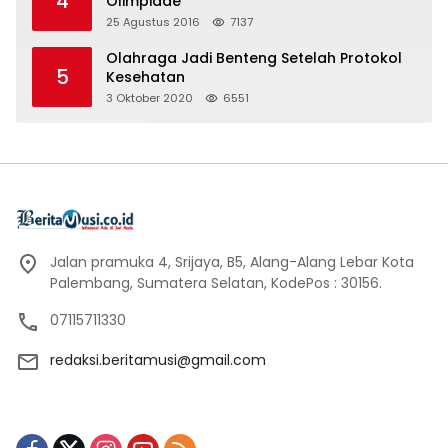
4
Olimpiade
25 Agustus 2016
7137
Olahraga Jadi Benteng Setelah Protokol
5
Kesehatan
3 Oktober 2020
6551
Jalan pramuka 4, Srijaya, B5, Alang-Alang Lebar Kota
Palembang, Sumatera Selatan, KodePos : 30156.
07115711330
redaksi.beritamusi@gmail.com