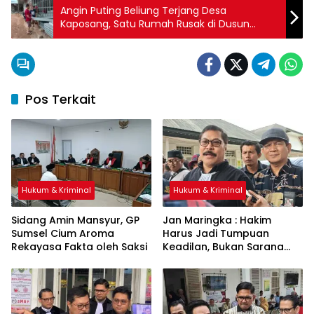
Angin Puting Beliung Terjang Desa
Kaposang, Satu Rumah Rusak di Dusun
Harapan Makmur
Pos Terkait
Hukum & Kriminal
Hukum & Kriminal
Sidang Amin Mansyur, GP
Jan Maringka : Hakim
Sumsel Cium Aroma
Harus Jadi Tumpuan
Rekayasa Fakta oleh Saksi
Keadilan, Bukan Sarana
Pembenaran Ketidakadilan