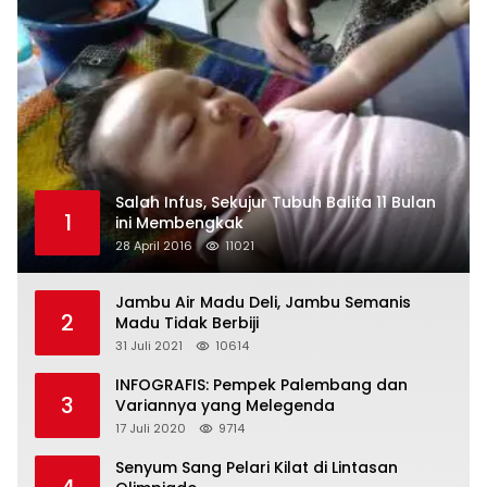
Salah Infus, Sekujur Tubuh Balita 11 Bulan
1
ini Membengkak
28 April 2016
11021
Jambu Air Madu Deli, Jambu Semanis
2
Madu Tidak Berbiji
31 Juli 2021
10614
INFOGRAFIS: Pempek Palembang dan
3
Variannya yang Melegenda
17 Juli 2020
9714
Senyum Sang Pelari Kilat di Lintasan