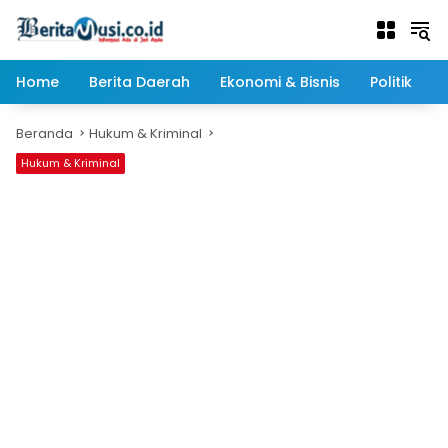
Langsung
ke
konten
Home
Berita Daerah
Ekonomi & Bisnis
Politik
Beranda
Hukum & Kriminal
Hukum & Kriminal