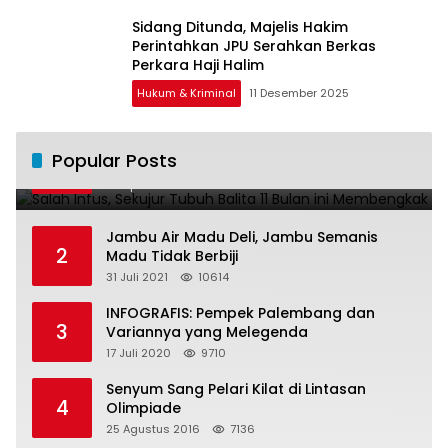
Sidang Ditunda, Majelis Hakim
Perintahkan JPU Serahkan Berkas
Perkara Haji Halim
Hukum & Kriminal
11 Desember 2025
Salah Infus, Sekujur Tubuh Balita 11 Bulan
Popular Posts
1
ini Membengkak
28 April 2016
11021
Jambu Air Madu Deli, Jambu Semanis
2
Madu Tidak Berbiji
31 Juli 2021
10614
INFOGRAFIS: Pempek Palembang dan
3
Variannya yang Melegenda
17 Juli 2020
9710
Senyum Sang Pelari Kilat di Lintasan
4
Olimpiade
25 Agustus 2016
7136