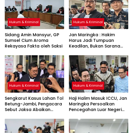
Hukum & Kriminal
Hukum & Kriminal
Sidang Amin Mansyur, GP
Jan Maringka : Hakim
Sumsel Cium Aroma
Harus Jadi Tumpuan
Rekayasa Fakta oleh Saksi
Keadilan, Bukan Sarana
Pembenaran Ketidakadilan
Hukum & Kriminal
Hukum & Kriminal
Sengkarut Kasus Lahan Tol
Haji Halim Masuk ICCU, Jan
Betung-Jambi, Pengacara
Maringka Persoalkan
Sebut Jaksa Abaikan
Pencegahan Luar Negeri
Mekanisme Administrasi
oleh Jaksa
PSN