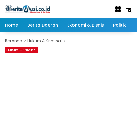
Langsung
ke
konten
Home
Berita Daerah
Ekonomi & Bisnis
Politik
Beranda
Hukum & Kriminal
Hukum & Kriminal