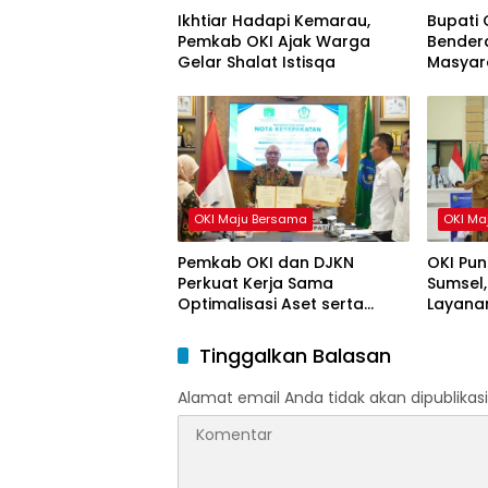
Ikhtiar Hadapi Kemarau,
Bupati 
Pemkab OKI Ajak Warga
Bendera
Gelar Shalat Istisqa
Masyar
HUT ke-
OKI Maju Bersama
OKI Ma
Pemkab OKI dan DJKN
OKI Pun
Perkuat Kerja Sama
Sumsel,
Optimalisasi Aset serta
Layanan
Piutang Daerah
Tinggalkan Balasan
Alamat email Anda tidak akan dipublikasi