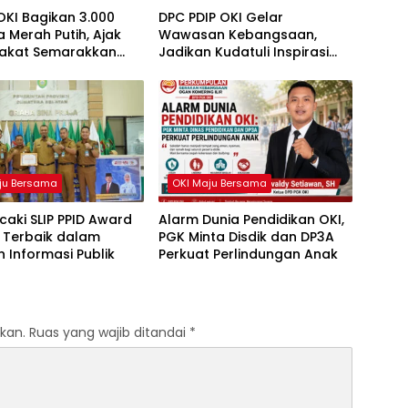
OKI Bagikan 3.000
DPC PDIP OKI Gelar
 Merah Putih, Ajak
Wawasan Kebangsaan,
akat Semarakkan
Jadikan Kudatuli Inspirasi
81 RI
Perjuangan Demokrasi
ju Bersama
OKI Maju Bersama
caki SLIP PPID Award
Alarm Dunia Pendidikan OKI,
 Terbaik dalam
PGK Minta Disdik dan DP3A
 Informasi Publik
Perkuat Perlindungan Anak
kan.
Ruas yang wajib ditandai
*