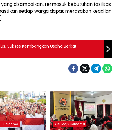
yang disampaikan, termasuk kebutuhan fasilitas
stikan setiap warga dapat merasakan keadilan
)
dus, Sukses Kembangkan Usaha Berkat
ju Bersama
OKI Maju Bersama