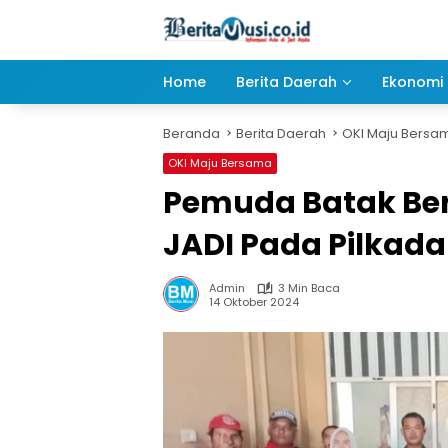
Langsung
ke
konten
Home
Berita Daerah
Ekonomi 
Beranda
Berita Daerah
OKI Maju Bersa
OKI Maju Bersama
Pemuda Batak Be
JADI Pada Pilkada
Admin
3 Min Baca
14 Oktober 2024