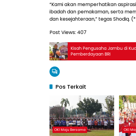
“Kami akan memperhatikan aspirasi 
ibadah dan pemakaman, serta mema
dan kesejahteraan,” tegas Shodiq. (*
Post Views:
407
Kisah Pengusaha Jambu di Ku
Pemberdayaan BRI
Pos Terkait
OKI Maju Bersama
OKI Ma