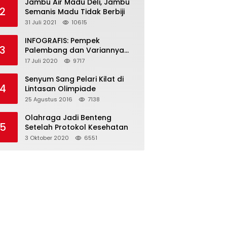
Jambu Air Madu Deli, Jambu
2
Semanis Madu Tidak Berbiji
31 Juli 2021
10615
INFOGRAFIS: Pempek
3
Palembang dan Variannya
yang Melegenda
17 Juli 2020
9717
Senyum Sang Pelari Kilat di
4
Lintasan Olimpiade
25 Agustus 2016
7138
Olahraga Jadi Benteng
5
Setelah Protokol Kesehatan
3 Oktober 2020
6551