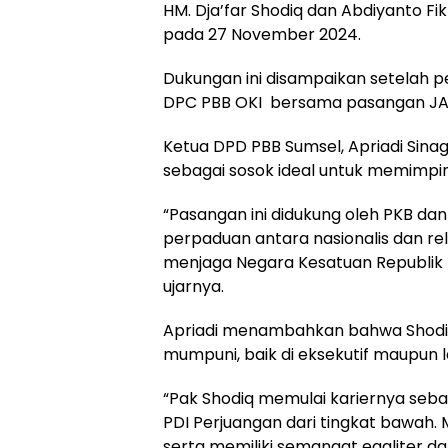
HM. Dja’far Shodiq dan Abdiyanto Fik
pada 27 November 2024.
Dukungan ini disampaikan setelah 
DPC PBB OKI bersama pasangan JADI
Ketua DPD PBB Sumsel, Apriadi Sin
sebagai sosok ideal untuk memimpin
“Pasangan ini didukung oleh PKB dan
perpaduan antara nasionalis dan re
menjaga Negara Kesatuan Republik 
ujarnya.
Apriadi menambahkan bahwa Shodiq
mumpuni, baik di eksekutif maupun le
“Pak Shodiq memulai kariernya seba
PDI Perjuangan dari tingkat bawah
serta memiliki semangat egaliter da