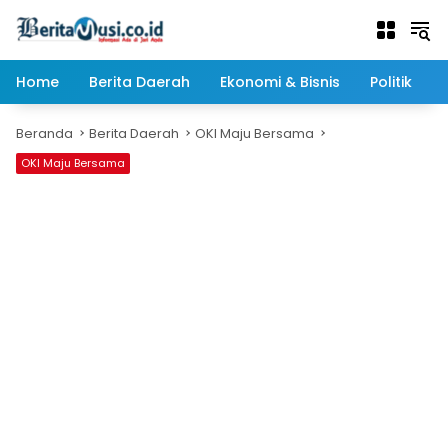
Langsung
ke
konten
Home
Berita Daerah
Ekonomi & Bisnis
Politik
Beranda
Berita Daerah
OKI Maju Bersama
OKI Maju Bersama