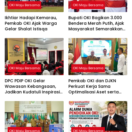
OKI Maju Bersama
OKI Maju Bersama
Ikhtiar Hadapi Kemarau,
Bupati OKI Bagikan 3.000
Pemkab OKI Ajak Warga
Bendera Merah Putih, Ajak
Gelar Shalat Istisqa
Masyarakat Semarakkan
HUT ke-81 RI
OKI Maju Bersama
OKI Maju Bersama
DPC PDIP OKI Gelar
Pemkab OKI dan DJKN
Wawasan Kebangsaan,
Perkuat Kerja Sama
Jadikan Kudatuli Inspirasi
Optimalisasi Aset serta
Perjuangan Demokrasi
Piutang Daerah
OKI Maju Bersama
OKI Maju Bersama