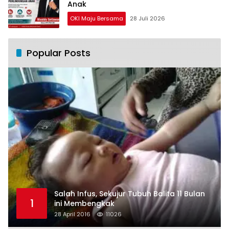
Anak
OKI Maju Bersama
28 Juli 2026
Popular Posts
Salah Infus, Sekujur Tubuh Balita 11 Bulan
1
ini Membengkak
28 April 2016
11026