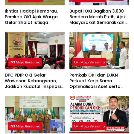
Ikhtiar Hadapi Kemarau,
Bupati OKI Bagikan 3.000
Pemkab OKI Ajak Warga
Bendera Merah Putih, Ajak
Gelar Shalat Istisqa
Masyarakat Semarakkan
HUT ke-81 RI
OKI Maju Bersama
OKI Maju Bersama
DPC PDIP OKI Gelar
Pemkab OKI dan DJKN
Wawasan Kebangsaan,
Perkuat Kerja Sama
Jadikan Kudatuli Inspirasi
Optimalisasi Aset serta
Perjuangan Demokrasi
Piutang Daerah
OKI Maju Bersama
OKI Maju Bersama