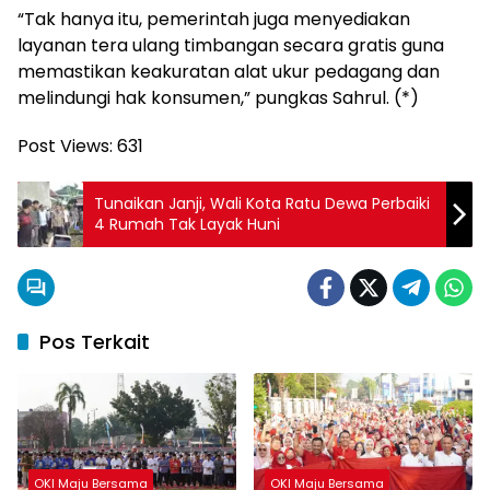
“Tak hanya itu, pemerintah juga menyediakan
layanan tera ulang timbangan secara gratis guna
memastikan keakuratan alat ukur pedagang dan
melindungi hak konsumen,” pungkas Sahrul. (*)
Post Views:
631
Tunaikan Janji, Wali Kota Ratu Dewa Perbaiki
4 Rumah Tak Layak Huni
Pos Terkait
OKI Maju Bersama
OKI Maju Bersama