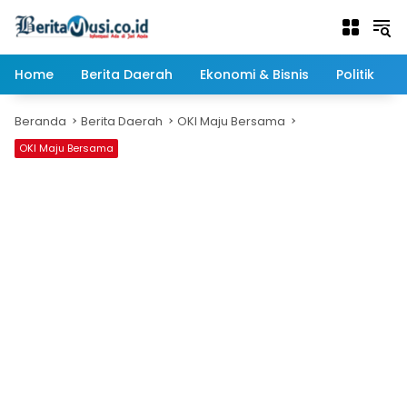
Langsung
ke
konten
Home
Berita Daerah
Ekonomi & Bisnis
Politik
Beranda
Berita Daerah
OKI Maju Bersama
OKI Maju Bersama