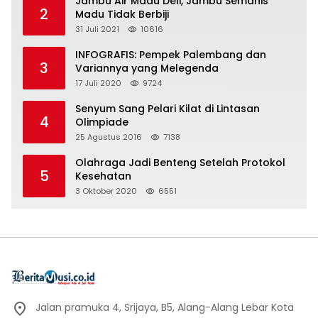
Jambu Air Madu Deli, Jambu Semanis
2
Madu Tidak Berbiji
31 Juli 2021
10616
INFOGRAFIS: Pempek Palembang dan
3
Variannya yang Melegenda
17 Juli 2020
9724
Senyum Sang Pelari Kilat di Lintasan
4
Olimpiade
25 Agustus 2016
7138
Olahraga Jadi Benteng Setelah Protokol
5
Kesehatan
3 Oktober 2020
6551
Jalan pramuka 4, Srijaya, B5, Alang-Alang Lebar Kota