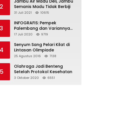
Jambu Air Madu Deli, Jambu
2
Semanis Madu Tidak Berbiji
31 Juli 2021
10615
INFOGRAFIS: Pempek
3
Palembang dan Variannya
yang Melegenda
17 Juli 2020
9719
Senyum Sang Pelari Kilat di
4
Lintasan Olimpiade
25 Agustus 2016
7138
Olahraga Jadi Benteng
5
Setelah Protokol Kesehatan
3 Oktober 2020
6551