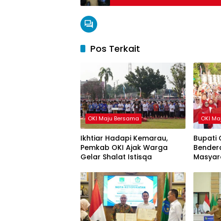
Pos Terkait
OKI Maju Bersama
OKI Ma
Ikhtiar Hadapi Kemarau,
Bupati 
Pemkab OKI Ajak Warga
Bendera
Gelar Shalat Istisqa
Masyar
HUT ke-