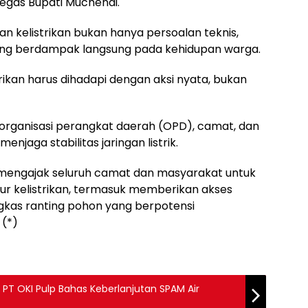
egas Bupati Muchendi.
 kelistrikan bukan hanya persoalan teknis,
ang berdampak langsung pada kehidupan warga.
trikan harus dihadapi dengan aksi nyata, bukan
h organisasi perangkat daerah (OPD), camat, dan
enjaga stabilitas jaringan listrik.
 mengajak seluruh camat dan masyarakat untuk
r kelistrikan, termasuk memberikan akses
as ranting pohon yang berpotensi
 (*)
PT OKI Pulp Bahas Keberlanjutan SPAM Air