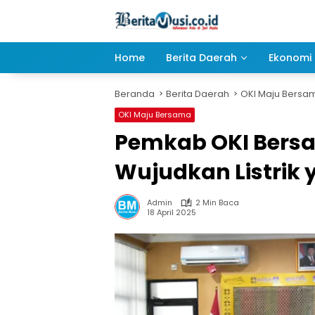
Langsung
ke
konten
Home
Berita Daerah
Ekonomi 
Beranda
Berita Daerah
OKI Maju Bersa
OKI Maju Bersama
Pemkab OKI Bersa
Wujudkan Listrik
Admin
2 Min Baca
18 April 2025