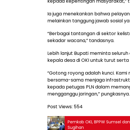
kepada kepentingan masyarakat,” t
Ia juga menekankan bahwa pelayanan
melainkan tanggung jawab sosial y
“Berbagai tantangan di sektor kelis
sekadar wacana,” tandasnya.
Lebih lanjut Bupati meminta seluru
kepala desa di OKI untuk turut serta m
“Gotong royong adalah kunci. Kami
bersama-sama menjaga infrastruktu
kepada petugas PLN dalam memangk
mengganggu jaringan,” pungkasnya.
Post Views:
554
Pemkab OKI, BPPW Sumsel dan 
Sugihan