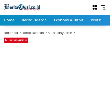
Langsung
ke
konten
Home
Berita Daerah
Ekonomi & Bisnis
Politik
Beranda
Berita Daerah
Musi Banyuasin
Musi Banyuasin