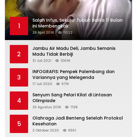
Salah Infus, Sekujur Tubuh Balita 11 Bulan
1
ini Membengkak
28 April 2016
11022
Jambu Air Madu Deli, Jambu Semanis
2
Madu Tidak Berbiji
31 Juli 2021
10616
INFOGRAFIS: Pempek Palembang dan
3
Variannya yang Melegenda
17 Juli 2020
9719
Senyum Sang Pelari Kilat di Lintasan
4
Olimpiade
25 Agustus 2016
7138
Olahraga Jadi Benteng Setelah Protokol
5
Kesehatan
3 Oktober 2020
6551