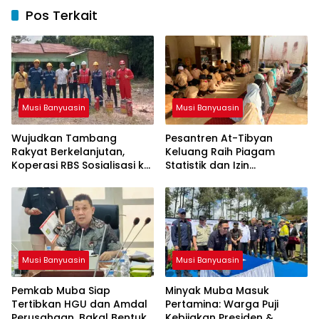
Pos Terkait
Musi Banyuasin
Musi Banyuasin
Wujudkan Tambang
Pesantren At-Tibyan
Rakyat Berkelanjutan,
Keluang Raih Piagam
Koperasi RBS Sosialisasi ke
Statistik dan Izin
Pemilik Sumur Soal K3 dan
Operasional Resmi dari
GEP
Kemenag RI
Musi Banyuasin
Musi Banyuasin
Pemkab Muba Siap
Minyak Muba Masuk
Tertibkan HGU dan Amdal
Pertamina: Warga Puji
Perusahaan, Bakal Bentuk
Kebijakan Presiden &