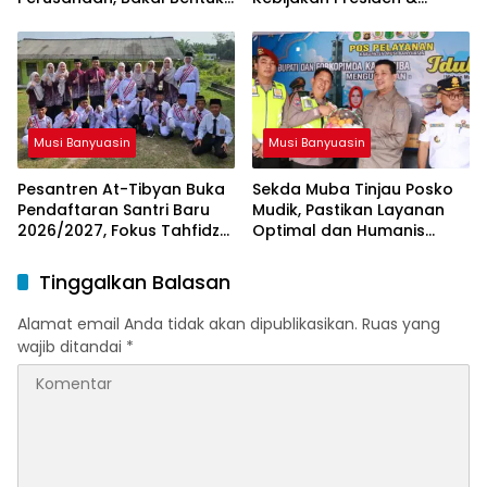
Tim Khusus
Menteri ESDM
Musi Banyuasin
Musi Banyuasin
Pesantren At-Tibyan Buka
Sekda Muba Tinjau Posko
Pendaftaran Santri Baru
Mudik, Pastikan Layanan
2026/2027, Fokus Tahfidz
Optimal dan Humanis
dan Karakter Islami
untuk Pemudik
Tinggalkan Balasan
Alamat email Anda tidak akan dipublikasikan.
Ruas yang
wajib ditandai
*