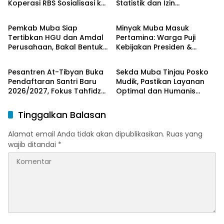
Koperasi RBS Sosialisasi ke
Statistik dan Izin
Musi Banyuasin
Musi Banyuasin
Pemilik Sumur Soal K3 dan
Operasional Resmi dari
GEP
Kemenag RI
Pemkab Muba Siap
Minyak Muba Masuk
Tertibkan HGU dan Amdal
Pertamina: Warga Puji
Perusahaan, Bakal Bentuk
Kebijakan Presiden &
Musi Banyuasin
Musi Banyuasin
Tim Khusus
Menteri ESDM
Pesantren At-Tibyan Buka
Sekda Muba Tinjau Posko
Pendaftaran Santri Baru
Mudik, Pastikan Layanan
2026/2027, Fokus Tahfidz
Optimal dan Humanis
dan Karakter Islami
untuk Pemudik
Tinggalkan Balasan
Alamat email Anda tidak akan dipublikasikan.
Ruas yang
wajib ditandai
*