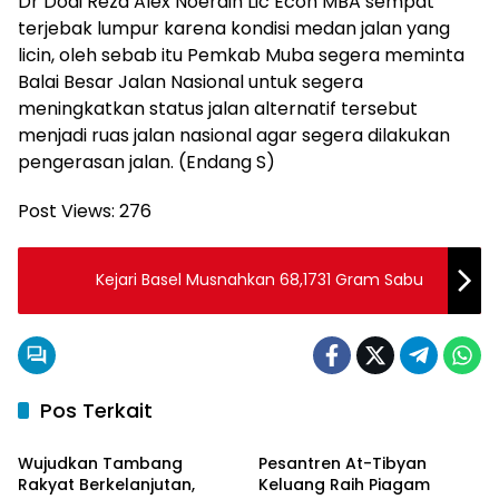
Dr Dodi Reza Alex Noerdin Lic Econ MBA sempat
terjebak lumpur karena kondisi medan jalan yang
licin, oleh sebab itu Pemkab Muba segera meminta
Balai Besar Jalan Nasional untuk segera
meningkatkan status jalan alternatif tersebut
menjadi ruas jalan nasional agar segera dilakukan
pengerasan jalan. (Endang S)
Post Views:
276
Kejari Basel Musnahkan 68,1731 Gram Sabu
Pos Terkait
Musi Banyuasin
Musi Banyuasin
Wujudkan Tambang
Pesantren At-Tibyan
Rakyat Berkelanjutan,
Keluang Raih Piagam