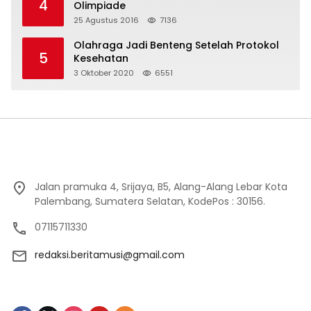
4
Olimpiade
25 Agustus 2016
7136
Olahraga Jadi Benteng Setelah Protokol
5
Kesehatan
3 Oktober 2020
6551
Jalan pramuka 4, Srijaya, B5, Alang-Alang Lebar Kota
Palembang, Sumatera Selatan, KodePos : 30156.
07115711330
redaksi.beritamusi@gmail.com