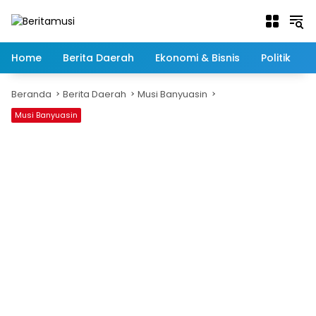
Langsung
ke
konten
Home
Berita Daerah
Ekonomi & Bisnis
Politik
Beranda
Berita Daerah
Musi Banyuasin
Musi Banyuasin