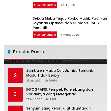
Musi Banyuasin
1 April 2026
Sekda Muba Tinjau Posko Mudik, Pastikan
Layanan Optimal dan Humanis untuk
Pemudik
Musi Banyuasin
18 Maret 2026
Salah Infus, Sekujur Tubuh Balita 11 Bulan
Popular Posts
1
ini Membengkak
28 April 2016
11020
Jambu Air Madu Deli, Jambu Semanis
2
Madu Tidak Berbiji
31 Juli 2021
10614
INFOGRAFIS: Pempek Palembang dan
3
Variannya yang Melegenda
17 Juli 2020
9701
Senyum Sang Pelari Kilat di Lintasan