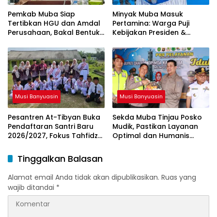
Pemkab Muba Siap
Minyak Muba Masuk
Tertibkan HGU dan Amdal
Pertamina: Warga Puji
Perusahaan, Bakal Bentuk
Kebijakan Presiden &
Tim Khusus
Menteri ESDM
Musi Banyuasin
Musi Banyuasin
Pesantren At-Tibyan Buka
Sekda Muba Tinjau Posko
Pendaftaran Santri Baru
Mudik, Pastikan Layanan
2026/2027, Fokus Tahfidz
Optimal dan Humanis
dan Karakter Islami
untuk Pemudik
Tinggalkan Balasan
Alamat email Anda tidak akan dipublikasikan.
Ruas yang
wajib ditandai
*