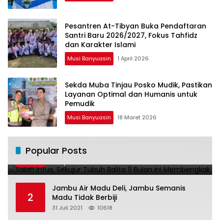
Pesantren At-Tibyan Buka Pendaftaran
Santri Baru 2026/2027, Fokus Tahfidz
dan Karakter Islami
Musi Banyuasin
1 April 2026
Sekda Muba Tinjau Posko Mudik, Pastikan
Layanan Optimal dan Humanis untuk
Pemudik
Musi Banyuasin
18 Maret 2026
Salah Infus, Sekujur Tubuh Balita 11 Bulan
Popular Posts
1
ini Membengkak
28 April 2016
11027
Jambu Air Madu Deli, Jambu Semanis
2
Madu Tidak Berbiji
31 Juli 2021
10618