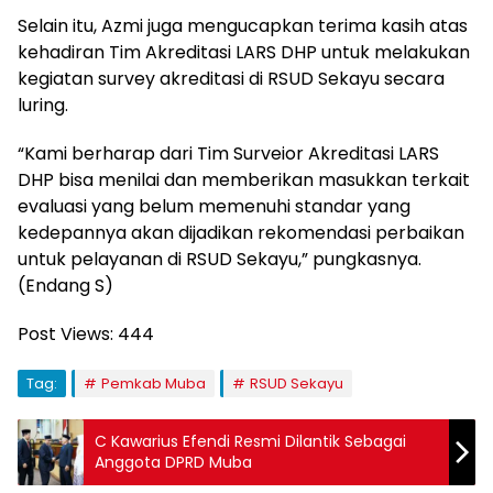
Selain itu, Azmi juga mengucapkan terima kasih atas
kehadiran Tim Akreditasi LARS DHP untuk melakukan
kegiatan survey akreditasi di RSUD Sekayu secara
luring.
“Kami berharap dari Tim Surveior Akreditasi LARS
DHP bisa menilai dan memberikan masukkan terkait
evaluasi yang belum memenuhi standar yang
kedepannya akan dijadikan rekomendasi perbaikan
untuk pelayanan di RSUD Sekayu,” pungkasnya.
(Endang S)
Post Views:
444
Tag:
Pemkab Muba
RSUD Sekayu
C Kawarius Efendi Resmi Dilantik Sebagai
Anggota DPRD Muba