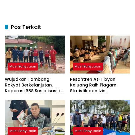
Pos Terkait
Musi Banyuasin
Musi Banyuasin
Wujudkan Tambang
Pesantren At-Tibyan
Rakyat Berkelanjutan,
Keluang Raih Piagam
Koperasi RBS Sosialisasi ke
Statistik dan Izin
Pemilik Sumur Soal K3 dan
Operasional Resmi dari
GEP
Kemenag RI
Musi Banyuasin
Musi Banyuasin