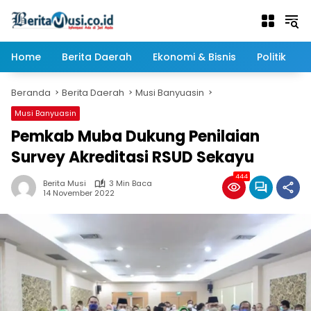
Langsung
ke
konten
Home
Berita Daerah
Ekonomi & Bisnis
Politik
Beranda
Berita Daerah
Musi Banyuasin
Musi Banyuasin
Pemkab Muba Dukung Penilaian
Survey Akreditasi RSUD Sekayu
444
Berita Musi
3 Min Baca
14 November 2022