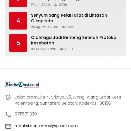
17 Juli 2020
9708
Senyum Sang Pelari Kilat di Lintasan
4
Olimpiade
25 Agustus 2016
7136
Olahraga Jadi Benteng Setelah Protokol
5
Kesehatan
3 Oktober 2020
6551
Jalan pramuka 4, Srijaya, B5, Alang-Alang Lebar Kota
Palembang, Sumatera Selatan, KodePos : 30156.
07115711330
redaksi.beritamusi@gmail.com