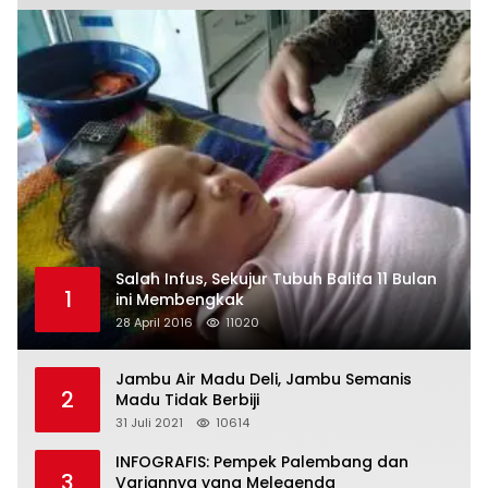
Salah Infus, Sekujur Tubuh Balita 11 Bulan
1
ini Membengkak
28 April 2016
11020
Jambu Air Madu Deli, Jambu Semanis
2
Madu Tidak Berbiji
31 Juli 2021
10614
INFOGRAFIS: Pempek Palembang dan
3
Variannya yang Melegenda