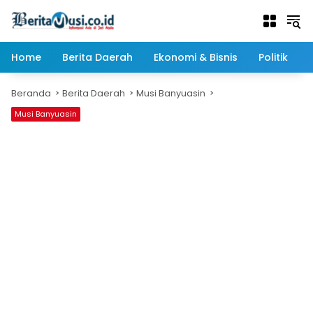
Langsung
ke
konten
Home
Berita Daerah
Ekonomi & Bisnis
Politik
Beranda
Berita Daerah
Musi Banyuasin
Musi Banyuasin