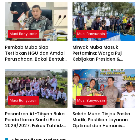
GEP
Kemenag RI
Musi Banyuasin
Musi Banyuasin
Pemkab Muba Siap
Minyak Muba Masuk
Tertibkan HGU dan Amdal
Pertamina: Warga Puji
Perusahaan, Bakal Bentuk
Kebijakan Presiden &
Tim Khusus
Menteri ESDM
Musi Banyuasin
Musi Banyuasin
Pesantren At-Tibyan Buka
Sekda Muba Tinjau Posko
Pendaftaran Santri Baru
Mudik, Pastikan Layanan
2026/2027, Fokus Tahfidz
Optimal dan Humanis
dan Karakter Islami
untuk Pemudik