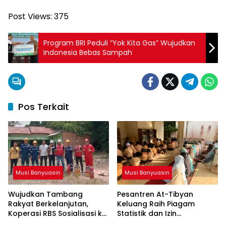
Post Views:
375
Program BRI Peduli “Yok Kita Gas” Wujudkan
Indonesia Bebas Sampah
Pos Terkait
Musi Banyuasin
Musi Banyuasin
Wujudkan Tambang
Pesantren At-Tibyan
Rakyat Berkelanjutan,
Keluang Raih Piagam
Koperasi RBS Sosialisasi ke
Statistik dan Izin
Pemilik Sumur Soal K3 dan
Operasional Resmi dari