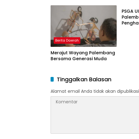
Doktor 
Model 
PSGA U
Nagham
Palemb
Pengha
Tinggi 
Pering
Berita Daerah
Merajut Wayang Palembang
Bersama Generasi Muda
Tinggalkan Balasan
Alamat email Anda tidak akan dipublikasi