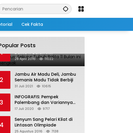
torial
Cek Fakta
Popular Posts
Salah Infus, Sekujur Tubuh
1
Balita 11 Bulan ini
Membengkak
28 April 2016
11022
Jambu Air Madu Deli, Jambu
2
Semanis Madu Tidak Berbiji
31 Juli 2021
10615
INFOGRAFIS: Pempek
3
Palembang dan Variannya
yang Melegenda
17 Juli 2020
9717
Senyum Sang Pelari Kilat di
4
Lintasan Olimpiade
25 Agustus 2016
7138