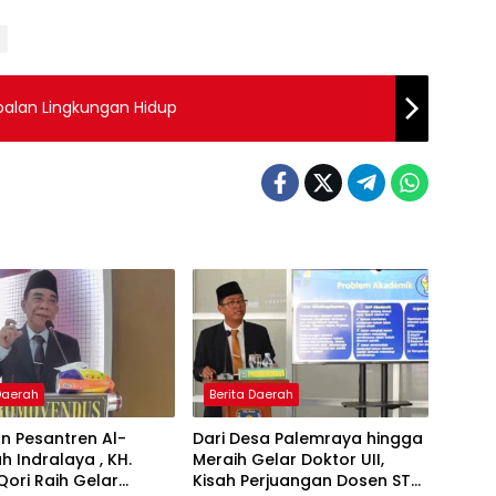
alan Lingkungan Hidup
 Daerah
Berita Daerah
n Pesantren Al-
Dari Desa Palemraya hingga
ah Indralaya , KH.
Meraih Gelar Doktor UII,
Qori Raih Gelar
Kisah Perjuangan Dosen STAI
 Daerah