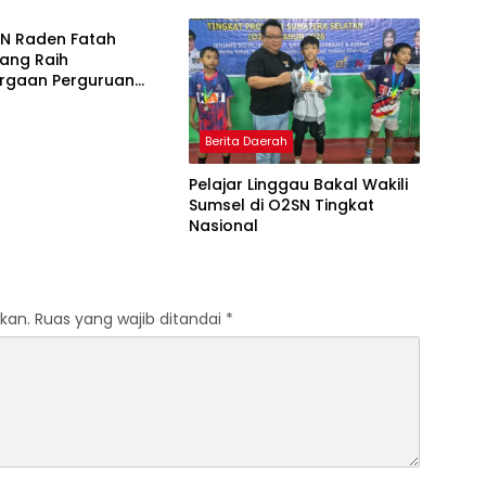
dengan Inovasi
Yogyakarta yang Pernah
Pembelajaran
Menjadi Driver Taksi Online
IN Raden Fatah
 Al-Qur’an di UMM
ang Raih
rgaan Perguruan
Responsif Gender
kat Pratama
Berita Daerah
Pelajar Linggau Bakal Wakili
Sumsel di O2SN Tingkat
Nasional
kan.
Ruas yang wajib ditandai
*