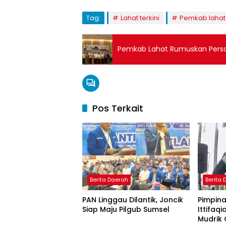
Tag:
Lahat terkini
Pemkab lahat
Pemkab Lahat Rumuskan Perso
Pos Terkait
Berita Daerah
Berita
PAN Linggau Dilantik, Joncik
Pimpina
Siap Maju Pilgub Sumsel
Ittifaqi
Mudrik 
Berita