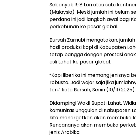
Sebanyak 19.8 ton atau satu kontiner b
(Malaysia). Meski jumlah ini belum s
perdana ini jadi langkah awal bag
perkebunan ke pasar global.
Bursah Zarnubi mengatakan, jumlah i
hasil produksi kopi di Kabupaten La
tetap bangga dengan prestasi anak
asli Lahat ke pasar global.
“Kopi liberika ini memang jenisnya
robusta. Jadi wajar saja jika jumlah
ton,” kata Bursah, Senin (10/11/2025).
Didampingi Wakil Bupati Lahat, Widi
komunitas unggulan di Kabupaten Laha
kita menargetkan akan membuka la
Rencananya akan membuka perkebun
jenis Arabika.