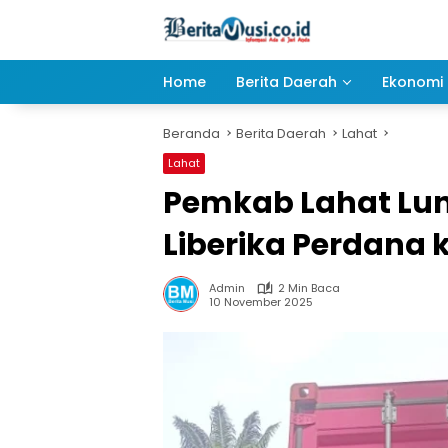
Langsung
ke
konten
Home
Berita Daerah
Ekonomi 
Beranda
Berita Daerah
Lahat
Lahat
Pemkab Lahat Lun
Liberika Perdana 
Admin
2 Min Baca
10 November 2025