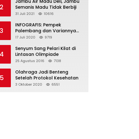
Jambu Air Madu Deli, Jambu
2
Semanis Madu Tidak Berbiji
31 Juli 2021
10616
INFOGRAFIS: Pempek
3
Palembang dan Variannya
yang Melegenda
17 Juli 2020
9719
Senyum Sang Pelari Kilat di
4
Lintasan Olimpiade
25 Agustus 2016
7138
Olahraga Jadi Benteng
5
Setelah Protokol Kesehatan
3 Oktober 2020
6551