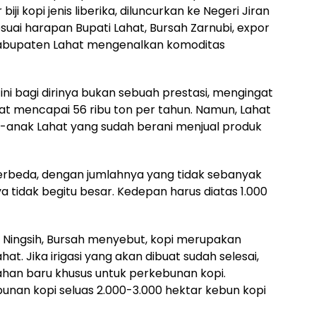
iji kopi jenis liberika, diluncurkan ke Negeri Jiran
esuai harapan Bupati Lahat, Bursah Zarnubi, expor
i Kabupaten Lahat mengenalkan komoditas
ni bagi dirinya bukan sebuah prestasi, mengingat
hat mencapai 56 ribu ton per tahun. Namun, Lahat
-anak Lahat yang sudah berani menjual produk
 berbeda, dengan jumlahnya yang tidak sebanyak
nya tidak begitu besar. Kedepan harus diatas 1.000
a Ningsih, Bursah menyebut, kopi merupakan
t. Jika irigasi yang akan dibuat sudah selesai,
han baru khusus untuk perkebunan kopi.
an kopi seluas 2.000-3.000 hektar kebun kopi