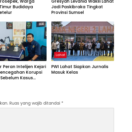
Prosepek, Warga
Gresyah Levania Wakili Lahat
 Timur Budidaya
Jadi Paskibraka Tingkat
etelur
Provinsi Sumsel
Lahat
 Peran Intelijen Kejari
PWI Lahat Siapkan Jurnalis
 Pencegahan Korupsi
Masuk Kelas
i Sebelum Kasus
kan.
Ruas yang wajib ditandai
*