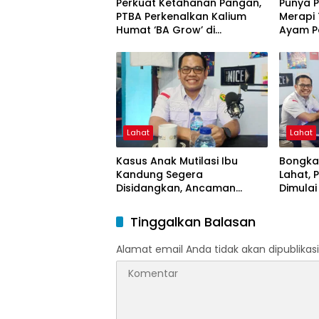
Perkuat Ketahanan Pangan,
Punya 
PTBA Perkenalkan Kalium
Merapi
Humat ‘BA Grow’ di
Ayam P
Inagritech 2026
Lahat
Lahat
Kasus Anak Mutilasi Ibu
Bongkar
Kandung Segera
Lahat,
Disidangkan, Ancaman
Dimula
Hukuman Mati Mengintai
Muncul
Tinggalkan Balasan
Alamat email Anda tidak akan dipublikasi