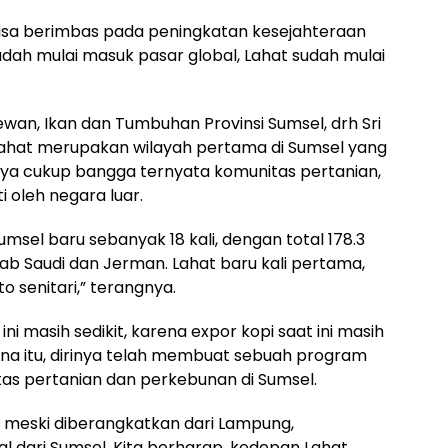
 bisa berimbas pada peningkatan kesejahteraan
 sudah mulai masuk pasar global, Lahat sudah mulai
wan, Ikan dan Tumbuhan Provinsi Sumsel, drh Sri
ahat merupakan wilayah pertama di Sumsel yang
inya cukup bangga ternyata komunitas pertanian,
 oleh negara luar.
umsel baru sebanyak 18 kali, dengan total 178.3
Arab Saudi dan Jerman. Lahat baru kali pertama,
o senitari,” terangnya.
ni masih sedikit, karena expor kopi saat ini masih
rena itu, dirinya telah membuat sebuah program
s pertanian dan perkebunan di Sumsel.
t meski diberangkatkan dari Lampung,
l dari Sumsel. Kita berharap, kedepan Lahat