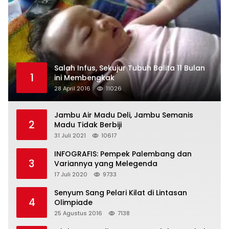
Salah Infus, Sekujur Tubuh Balita 11 Bulan
1
ini Membengkak
28 April 2016
11026
Jambu Air Madu Deli, Jambu Semanis
2
Madu Tidak Berbiji
31 Juli 2021
10617
INFOGRAFIS: Pempek Palembang dan
3
Variannya yang Melegenda
17 Juli 2020
9733
Senyum Sang Pelari Kilat di Lintasan
4
Olimpiade
25 Agustus 2016
7138