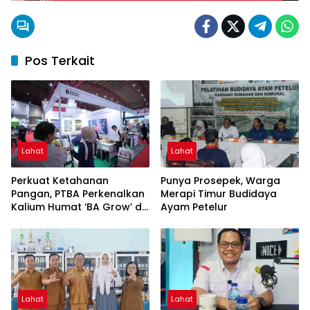
Pos Terkait
Lahat
Lahat
Perkuat Ketahanan
Punya Prosepek, Warga
Pangan, PTBA Perkenalkan
Merapi Timur Budidaya
Kalium Humat ‘BA Grow’ di
Ayam Petelur
Inagritech 2026
Lahat
Lahat