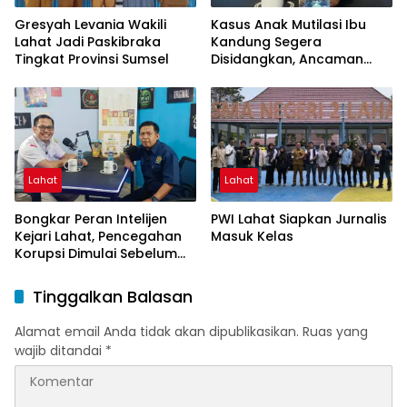
Gresyah Levania Wakili
Kasus Anak Mutilasi Ibu
Lahat Jadi Paskibraka
Kandung Segera
Tingkat Provinsi Sumsel
Disidangkan, Ancaman
Hukuman Mati Mengintai
Lahat
Lahat
Bongkar Peran Intelijen
PWI Lahat Siapkan Jurnalis
Kejari Lahat, Pencegahan
Masuk Kelas
Korupsi Dimulai Sebelum
Kasus Muncul
Tinggalkan Balasan
Alamat email Anda tidak akan dipublikasikan.
Ruas yang
wajib ditandai
*