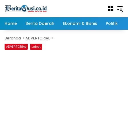
Langsung
ke
konten
Home
Berita Daerah
Ekonomi & Bisnis
Politik
Beranda
ADVERTORIAL
ADVERTORIAL
Lahat