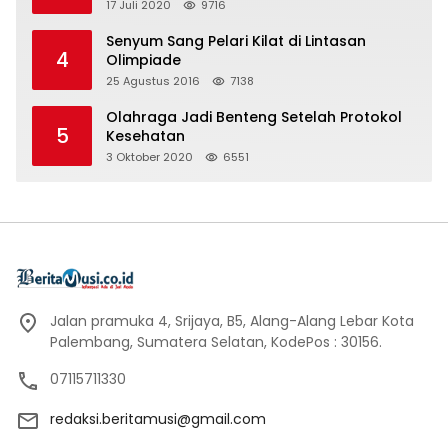
17 Juli 2020
9716
Senyum Sang Pelari Kilat di Lintasan
4
Olimpiade
25 Agustus 2016
7138
Olahraga Jadi Benteng Setelah Protokol
5
Kesehatan
3 Oktober 2020
6551
Jalan pramuka 4, Srijaya, B5, Alang-Alang Lebar Kota
Palembang, Sumatera Selatan, KodePos : 30156.
07115711330
redaksi.beritamusi@gmail.com