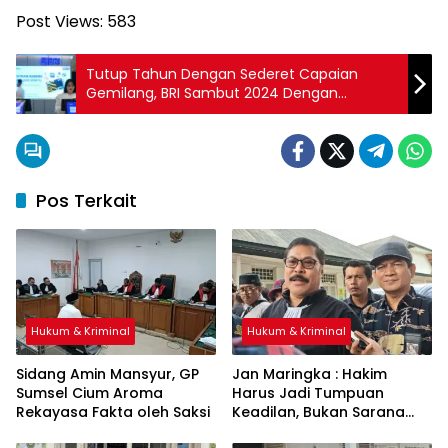
Post Views:
583
Tutup Tahun Dengan Sederet Capaian
Gemilang, BRI Sambut 2024 Dengan
Optimisme
Pos Terkait
Hukum & Kriminal
Hukum & Kriminal
Sidang Amin Mansyur, GP
Jan Maringka : Hakim
Sumsel Cium Aroma
Harus Jadi Tumpuan
Rekayasa Fakta oleh Saksi
Keadilan, Bukan Sarana
Pembenaran Ketidakadilan