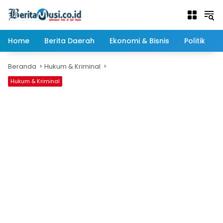
Langsung
ke
konten
Home
Berita Daerah
Ekonomi & Bisnis
Politik
Beranda
Hukum & Kriminal
Hukum & Kriminal