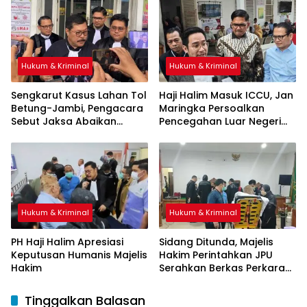
Hukum & Kriminal
Hukum & Kriminal
Sengkarut Kasus Lahan Tol
Haji Halim Masuk ICCU, Jan
Betung-Jambi, Pengacara
Maringka Persoalkan
Sebut Jaksa Abaikan
Pencegahan Luar Negeri
Mekanisme Administrasi
oleh Jaksa
PSN
Hukum & Kriminal
Hukum & Kriminal
PH Haji Halim Apresiasi
Sidang Ditunda, Majelis
Keputusan Humanis Majelis
Hakim Perintahkan JPU
Hakim
Serahkan Berkas Perkara
Haji Halim
Tinggalkan Balasan