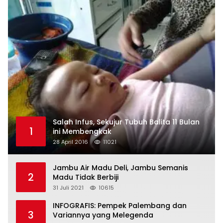
Salah Infus, Sekujur Tubuh Balita 11 Bulan
1
ini Membengkak
28 April 2016
11021
Jambu Air Madu Deli, Jambu Semanis
2
Madu Tidak Berbiji
31 Juli 2021
10615
INFOGRAFIS: Pempek Palembang dan
3
Variannya yang Melegenda