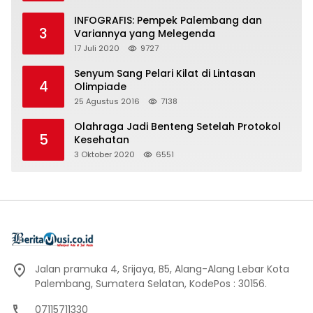
INFOGRAFIS: Pempek Palembang dan
3
Variannya yang Melegenda
17 Juli 2020
9727
Senyum Sang Pelari Kilat di Lintasan
4
Olimpiade
25 Agustus 2016
7138
Olahraga Jadi Benteng Setelah Protokol
5
Kesehatan
3 Oktober 2020
6551
Jalan pramuka 4, Srijaya, B5, Alang-Alang Lebar Kota
Palembang, Sumatera Selatan, KodePos : 30156.
07115711330