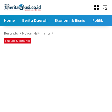
Langsung
ke
konten
Home
Berita Daerah
Ekonomi & Bisnis
Politik
Beranda
Hukum & Kriminal
Hukum & Kriminal