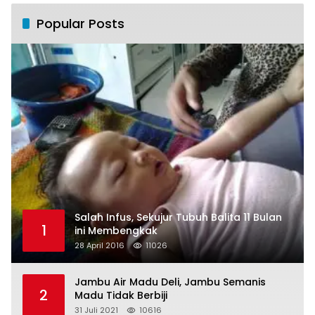
Popular Posts
Salah Infus, Sekujur Tubuh Balita 11 Bulan
1
ini Membengkak
28 April 2016
11026
Jambu Air Madu Deli, Jambu Semanis
2
Madu Tidak Berbiji
31 Juli 2021
10616