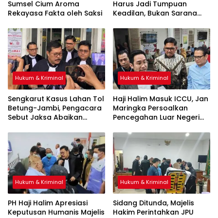
Sumsel Cium Aroma
Harus Jadi Tumpuan
Rekayasa Fakta oleh Saksi
Keadilan, Bukan Sarana
Pembenaran Ketidakadilan
Hukum & Kriminal
Hukum & Kriminal
Sengkarut Kasus Lahan Tol
Haji Halim Masuk ICCU, Jan
Betung-Jambi, Pengacara
Maringka Persoalkan
Sebut Jaksa Abaikan
Pencegahan Luar Negeri
Mekanisme Administrasi
oleh Jaksa
PSN
Hukum & Kriminal
Hukum & Kriminal
PH Haji Halim Apresiasi
Sidang Ditunda, Majelis
Keputusan Humanis Majelis
Hakim Perintahkan JPU