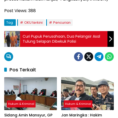
Post Views:
388
Tag:
OKU terkini
Pencurian
Curi Pupuk Perusahaan, Dua Pelangsir Asal
Tulung Selapan Dibekuk Polisi
Pos Terkait
Hukum & Kriminal
Hukum & Kriminal
Sidang Amin Mansyur, GP
Jan Maringka : Hakim