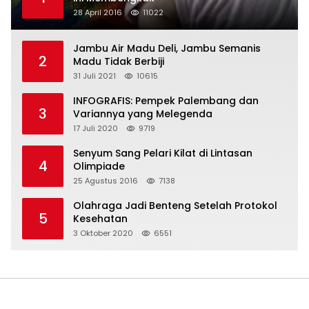
28 April 2016
11022
Jambu Air Madu Deli, Jambu Semanis
2
Madu Tidak Berbiji
31 Juli 2021
10615
INFOGRAFIS: Pempek Palembang dan
3
Variannya yang Melegenda
17 Juli 2020
9719
Senyum Sang Pelari Kilat di Lintasan
4
Olimpiade
25 Agustus 2016
7138
Olahraga Jadi Benteng Setelah Protokol
5
Kesehatan
3 Oktober 2020
6551