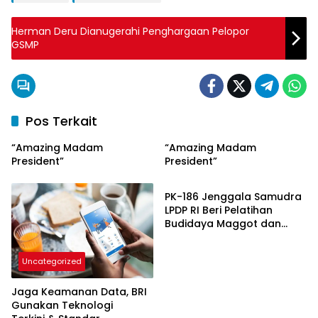
Herman Deru Dianugerahi Penghargaan Pelopor
GSMP
Pos Terkait
“Amazing Madam
“Amazing Madam
President”
President”
Uncategorized
PK-186 Jenggala Samudra
LPDP RI Beri Pelatihan
Budidaya Maggot dan
Pembuatan Abon :
Masyarakat sangat
Uncategorized
antusias
Jaga Keamanan Data, BRI
Gunakan Teknologi