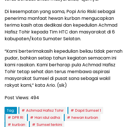
Di kesempatan yang sama, Popi Ario Riski sebagai
penerima manfaat hewan kurban mengucapkan
terima kasih atas dedikasi dan kepedulian Achmad
Hafisz Tohir kepada Tim HTC dan masyarakat di 6
kabupaten/kota Sumater Selatan.
“Kami berterimakasih kepedulian beliau tidak pernah
pudar, bahkan setiap tahun kegiatan semacam ini
kami rasakan. Kami berharap pula Achmad Hafisz
Tohir tetap sehat dan terus membawa aspirasi
masyarakat Sumsel di pusat sana sebagai wakil
rakyat kami,” kata Ario. (sik)
Post Views:
494
Tag:
Achmad Hafisz Tohir
Dapil Sumsel 1
DPR RI
Hari idul adha
hewan kurban
kurban
Sumsel terkini