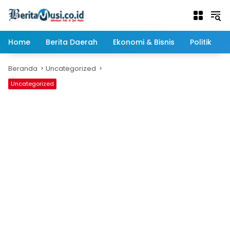
Langsung
ke
konten
Home
Berita Daerah
Ekonomi & Bisnis
Politik
Beranda
Uncategorized
Uncategorized