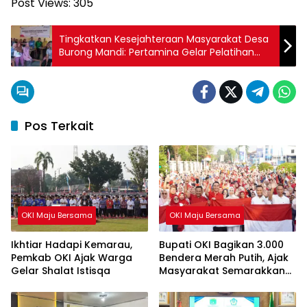
Post Views:
305
Tingkatkan Kesejahteraan Masyarakat Desa
Burong Mandi: Pertamina Gelar Pelatihan
Pengolahan Produk Perikanan
Pos Terkait
OKI Maju Bersama
OKI Maju Bersama
Ikhtiar Hadapi Kemarau,
Bupati OKI Bagikan 3.000
Pemkab OKI Ajak Warga
Bendera Merah Putih, Ajak
Gelar Shalat Istisqa
Masyarakat Semarakkan
HUT ke-81 RI