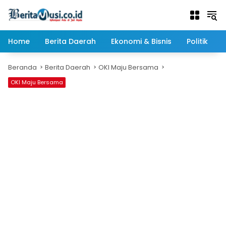
Langsung
ke
konten
Home
Berita Daerah
Ekonomi & Bisnis
Politik
Beranda
Berita Daerah
OKI Maju Bersama
OKI Maju Bersama