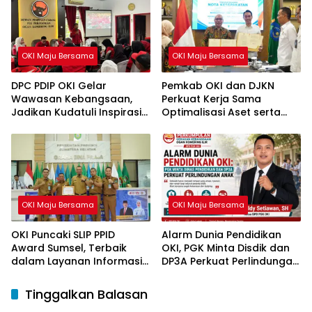
OKI Maju Bersama
OKI Maju Bersama
DPC PDIP OKI Gelar
Pemkab OKI dan DJKN
Wawasan Kebangsaan,
Perkuat Kerja Sama
Jadikan Kudatuli Inspirasi
Optimalisasi Aset serta
Perjuangan Demokrasi
Piutang Daerah
OKI Maju Bersama
OKI Maju Bersama
OKI Puncaki SLIP PPID
Alarm Dunia Pendidikan
Award Sumsel, Terbaik
OKI, PGK Minta Disdik dan
dalam Layanan Informasi
DP3A Perkuat Perlindungan
Publik
Anak
Tinggalkan Balasan