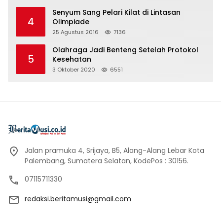
Senyum Sang Pelari Kilat di Lintasan
4
Olimpiade
25 Agustus 2016
7136
Olahraga Jadi Benteng Setelah Protokol
5
Kesehatan
3 Oktober 2020
6551
Jalan pramuka 4, Srijaya, B5, Alang-Alang Lebar Kota
Palembang, Sumatera Selatan, KodePos : 30156.
07115711330
redaksi.beritamusi@gmail.com