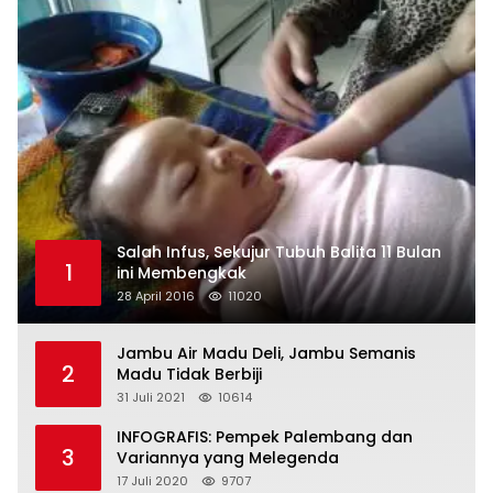
Salah Infus, Sekujur Tubuh Balita 11 Bulan
1
ini Membengkak
28 April 2016
11020
Jambu Air Madu Deli, Jambu Semanis
2
Madu Tidak Berbiji
31 Juli 2021
10614
INFOGRAFIS: Pempek Palembang dan
3
Variannya yang Melegenda
17 Juli 2020
9707