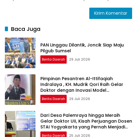
Baca Juga
PAN Linggau Dilantik, Joncik Siap Maju
Pilgub Sumsel
Berita Daerah
29 Juli 2026
Pimpinan Pesantren Al-Ittifaqiah
Indralaya , KH. Mudrik Qori Raih Gelar
Doktor dengan Inovasi Model
Pembelajaran Nagham Al-Qur’an di UMM
Berita Daerah
29 Juli 2026
Dari Desa Palemraya hingga Meraih
Gelar Doktor UII, Kisah Perjuangan Dosen
STAI Yogyakarta yang Pernah Menjadi
Driver Taksi Online
Berita Daerah
25 Juli 2026