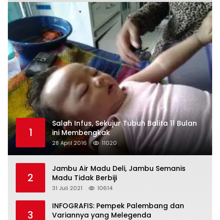
Salah Infus, Sekujur Tubuh Balita 11 Bulan
1
ini Membengkak
28 April 2016
11020
Jambu Air Madu Deli, Jambu Semanis
2
Madu Tidak Berbiji
31 Juli 2021
10614
INFOGRAFIS: Pempek Palembang dan
3
Variannya yang Melegenda