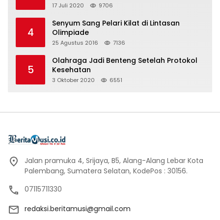
17 Juli 2020
9706
Senyum Sang Pelari Kilat di Lintasan
4
Olimpiade
25 Agustus 2016
7136
Olahraga Jadi Benteng Setelah Protokol
5
Kesehatan
3 Oktober 2020
6551
Jalan pramuka 4, Srijaya, B5, Alang-Alang Lebar Kota
Palembang, Sumatera Selatan, KodePos : 30156.
07115711330
redaksi.beritamusi@gmail.com