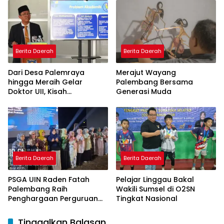
Model Pembelajaran
Nagham Al-Qur’an di UMM
Berita Daerah
Berita Daerah
Dari Desa Palemraya
Merajut Wayang
hingga Meraih Gelar
Palembang Bersama
Doktor UII, Kisah
Generasi Muda
Perjuangan Dosen STAI
Yogyakarta yang Pernah
Menjadi Driver Taksi Online
Berita Daerah
Berita Daerah
PSGA UIN Raden Fatah
Pelajar Linggau Bakal
Palembang Raih
Wakili Sumsel di O2SN
Penghargaan Perguruan
Tingkat Nasional
Tinggi Responsif Gender
Peringkat Pratama
Tinggalkan Balasan