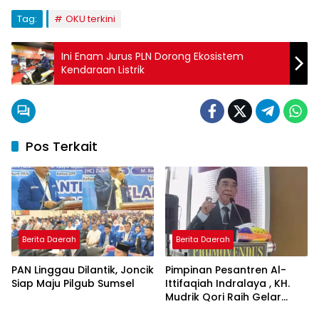
Tag:
OKU terkini
Ini Enam Jurus PLN Dorong Ekosistem
Kendaraan Listrik
Pos Terkait
Berita Daerah
Berita Daerah
PAN Linggau Dilantik, Joncik
Pimpinan Pesantren Al-
Siap Maju Pilgub Sumsel
Ittifaqiah Indralaya , KH.
Mudrik Qori Raih Gelar
Doktor dengan Inovasi