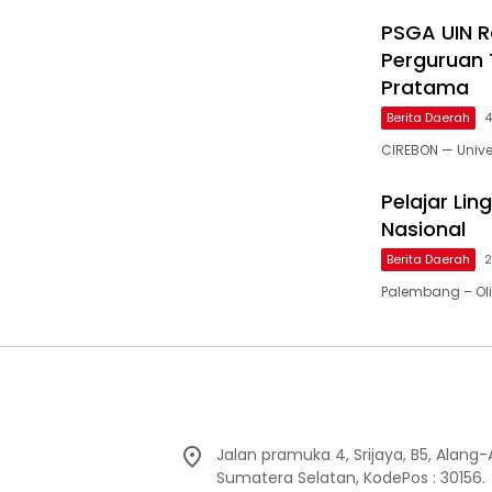
PSGA UIN 
Perguruan 
Pratama
Berita Daerah
4
CIREBON — Unive
Pelajar Lin
Nasional
Berita Daerah
2
Palembang – Ol
Jalan pramuka 4, Srijaya, B5, Alang
Sumatera Selatan, KodePos : 30156.