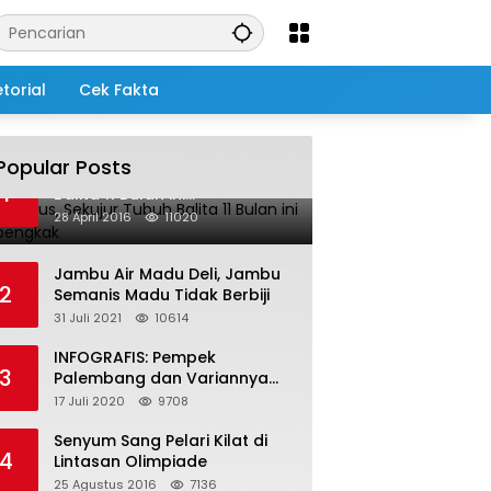
torial
Cek Fakta
Popular Posts
Salah Infus, Sekujur Tubuh
1
Balita 11 Bulan ini
Membengkak
28 April 2016
11020
Jambu Air Madu Deli, Jambu
2
Semanis Madu Tidak Berbiji
31 Juli 2021
10614
INFOGRAFIS: Pempek
3
Palembang dan Variannya
yang Melegenda
17 Juli 2020
9708
Senyum Sang Pelari Kilat di
4
Lintasan Olimpiade
25 Agustus 2016
7136