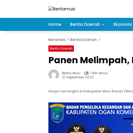
Langsung
ke
konten
Home
Berita Daerah
Ekonomi 
Beranda
Berita Daerah
Berita Daerah
Panen Melimpah,
Berita Musi
1 Min Baca
21 September 2022
Harga semangka di Kabupaten Musi Rawas (Mura