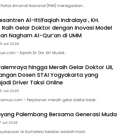
 Partai Amanat Nasional (PAN) menegaskan…
santren Al-Ittifaqiah Indralaya , KH.
i Raih Gelar Doktor dengan Inovasi Model
ran Nagham Al-Qur’an di UMM
9 Juli 2026
si.com – Kiprah Dr. Drs. KH. Mudrik…
Palemraya hingga Meraih Gelar Doktor UII,
uangan Dosen STAI Yogyakarta yang
adi Driver Taksi Online
5 Juli 2026
itamusi.com – Perjalanan meraih gelar doktor tidak…
ayang Palembang Bersama Generasi Muda
7 Juli 2026
budayaan di Sumatera Selatan adalah hasil…