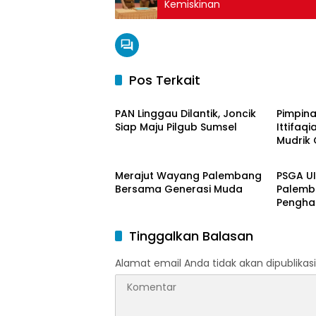
Kemiskinan
Pos Terkait
Berita Daerah
Berita
PAN Linggau Dilantik, Joncik
Pimpina
Siap Maju Pilgub Sumsel
Ittifaqi
Mudrik 
Berita Daerah
Berita
Doktor 
Model 
Merajut Wayang Palembang
PSGA U
Nagham
Bersama Generasi Muda
Palemb
Pengha
Tinggi 
Pering
Tinggalkan Balasan
Alamat email Anda tidak akan dipublikasi