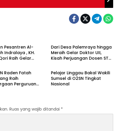
 Daerah
Berita Daerah
n Pesantren Al-
Dari Desa Palemraya hingga
ah Indralaya , KH.
Meraih Gelar Doktor UII,
Qori Raih Gelar
Kisah Perjuangan Dosen STAI
 Daerah
Berita Daerah
dengan Inovasi
Yogyakarta yang Pernah
Pembelajaran
Menjadi Driver Taksi Online
IN Raden Fatah
Pelajar Linggau Bakal Wakili
 Al-Qur’an di UMM
ang Raih
Sumsel di O2SN Tingkat
rgaan Perguruan
Nasional
Responsif Gender
kat Pratama
kan.
Ruas yang wajib ditandai
*