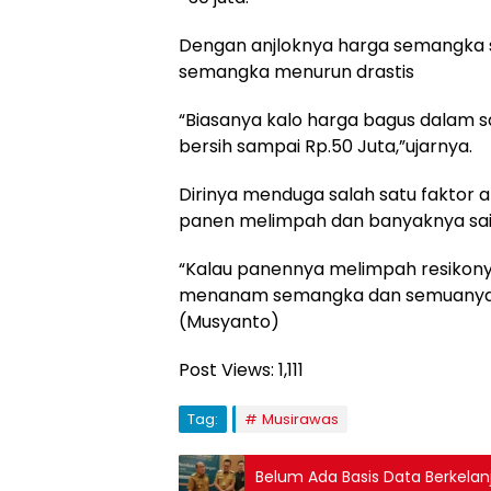
Dengan anjloknya harga semangka 
semangka menurun drastis
“Biasanya kalo harga bagus dalam s
bersih sampai Rp.50 Juta,”ujarnya.
Dirinya menduga salah satu faktor
panen melimpah dan banyaknya sain
“Kalau panennya melimpah resikonya
menanam semangka dan semuanya 
(Musyanto)
Post Views:
1,111
Tag:
Musirawas
Belum Ada Basis Data Berkela