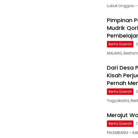
Lubuk Linggau –
Pimpinan Pe
Mudrik Qor
Pembelaja
Berita Daerah
2
MALANG, Beritamu
Dari Desa 
Kisah Perj
Pernah Menj
Berita Daerah
2
Yogyakarta, Ber
Merajut W
Berita Daerah
1
PALEMBANG – Ke