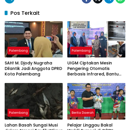
Pos Terkait
Palembang
Palembang
SAH! M. Djody Nugraha
UIGM Ciptakan Mesin
Dilantik Jadi Anggota DPRD
Pengering Otomatis
Kota Palembang
Berbasis Infrared, Bantu
Perajin Eceng Gondok di
Pulau Kemaro
Palembang
Berita Daerah
Lahan Basah Sungai Musi
Pelajar Linggau Bakal