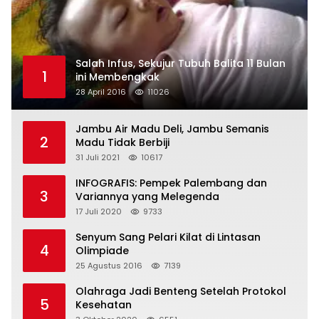
Salah Infus, Sekujur Tubuh Balita 11 Bulan
1
ini Membengkak
28 April 2016
11026
Jambu Air Madu Deli, Jambu Semanis
2
Madu Tidak Berbiji
31 Juli 2021
10617
INFOGRAFIS: Pempek Palembang dan
3
Variannya yang Melegenda
17 Juli 2020
9733
Senyum Sang Pelari Kilat di Lintasan
4
Olimpiade
25 Agustus 2016
7139
Olahraga Jadi Benteng Setelah Protokol
5
Kesehatan