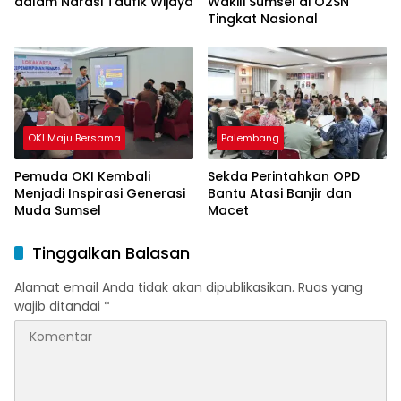
dalam Narasi Taufik Wijaya
Wakili Sumsel di O2SN
Tingkat Nasional
OKI Maju Bersama
Palembang
Pemuda OKI Kembali
Sekda Perintahkan OPD
Menjadi Inspirasi Generasi
Bantu Atasi Banjir dan
Muda Sumsel
Macet
Tinggalkan Balasan
Alamat email Anda tidak akan dipublikasikan.
Ruas yang
wajib ditandai
*