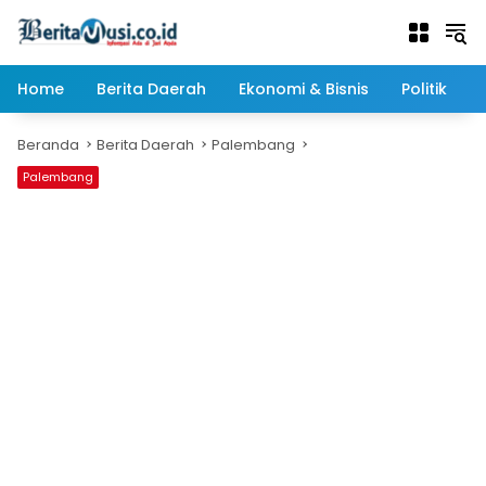
Langsung
ke
konten
Home
Berita Daerah
Ekonomi & Bisnis
Politik
Beranda
Berita Daerah
Palembang
Palembang