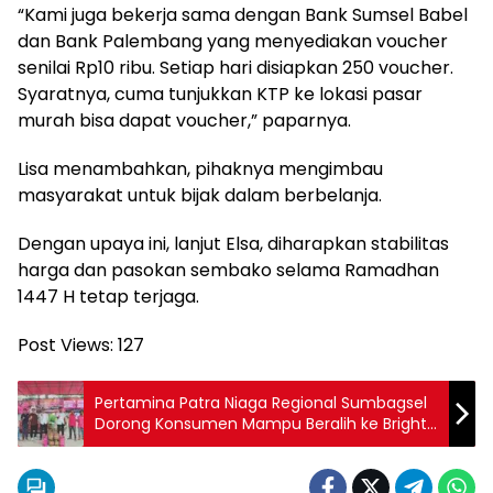
“Kami juga bekerja sama dengan Bank Sumsel Babel
dan Bank Palembang yang menyediakan voucher
senilai Rp10 ribu. Setiap hari disiapkan 250 voucher.
Syaratnya, cuma tunjukkan KTP ke lokasi pasar
murah bisa dapat voucher,” paparnya.
Lisa menambahkan, pihaknya mengimbau
masyarakat untuk bijak dalam berbelanja.
Dengan upaya ini, lanjut Elsa, diharapkan stabilitas
harga dan pasokan sembako selama Ramadhan
1447 H tetap terjaga.
Post Views:
127
Pertamina Patra Niaga Regional Sumbagsel
Dorong Konsumen Mampu Beralih ke Bright
Gas Melalui Program Trade In di Belitung
Timur