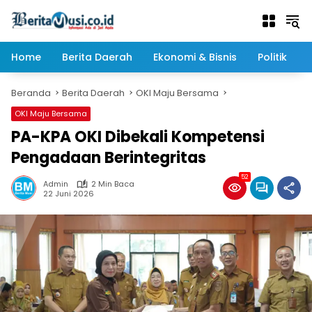
Langsung
ke
konten
Home
Berita Daerah
Ekonomi & Bisnis
Politik
Beranda
Berita Daerah
OKI Maju Bersama
OKI Maju Bersama
PA-KPA OKI Dibekali Kompetensi
Pengadaan Berintegritas
52
Admin
2 Min Baca
22 Juni 2026