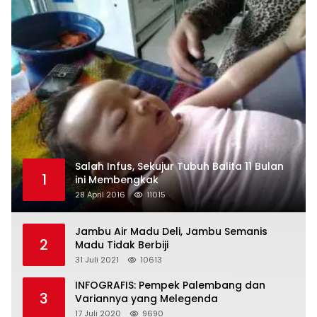
Salah Infus, Sekujur Tubuh Balita 11 Bulan
1
ini Membengkak
28 April 2016
11015
Jambu Air Madu Deli, Jambu Semanis
2
Madu Tidak Berbiji
31 Juli 2021
10613
INFOGRAFIS: Pempek Palembang dan
3
Variannya yang Melegenda
17 Juli 2020
9690