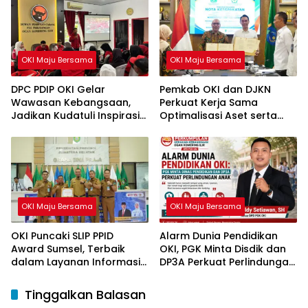
OKI Maju Bersama
OKI Maju Bersama
DPC PDIP OKI Gelar
Pemkab OKI dan DJKN
Wawasan Kebangsaan,
Perkuat Kerja Sama
Jadikan Kudatuli Inspirasi
Optimalisasi Aset serta
Perjuangan Demokrasi
Piutang Daerah
OKI Maju Bersama
OKI Maju Bersama
OKI Puncaki SLIP PPID
Alarm Dunia Pendidikan
Award Sumsel, Terbaik
OKI, PGK Minta Disdik dan
dalam Layanan Informasi
DP3A Perkuat Perlindungan
Publik
Anak
Tinggalkan Balasan