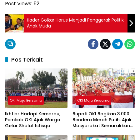
Post Views:
52
Kader Golkar Harus Menjadi Penggerak Politik
Anak Muda
Pos Terkait
OKI Maju Bersama
OKI Maju Bersama
Ikhtiar Hadapi Kemarau,
Bupati OKI Bagikan 3.000
Pemkab OKI Ajak Warga
Bendera Merah Putih, Ajak
Gelar Shalat Istisqa
Masyarakat Semarakkan
HUT ke-81 RI