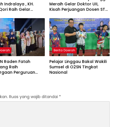
ah Indralaya , KH.
Meraih Gelar Doktor UII,
Qori Raih Gelar
Kisah Perjuangan Dosen STAI
dengan Inovasi
Yogyakarta yang Pernah
Pembelajaran
Menjadi Driver Taksi Online
 Al-Qur’an di UMM
 Daerah
Berita Daerah
IN Raden Fatah
Pelajar Linggau Bakal Wakili
ang Raih
Sumsel di O2SN Tingkat
rgaan Perguruan
Nasional
Responsif Gender
kat Pratama
kan.
Ruas yang wajib ditandai
*