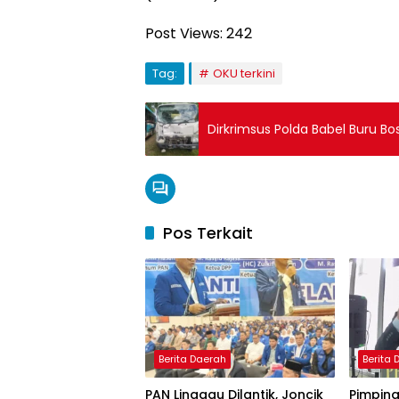
Post Views:
242
Tag:
OKU terkini
Dirkrimsus Polda Babel Buru Bos
Pos Terkait
Berita Daerah
Berita
PAN Linggau Dilantik, Joncik
Pimpina