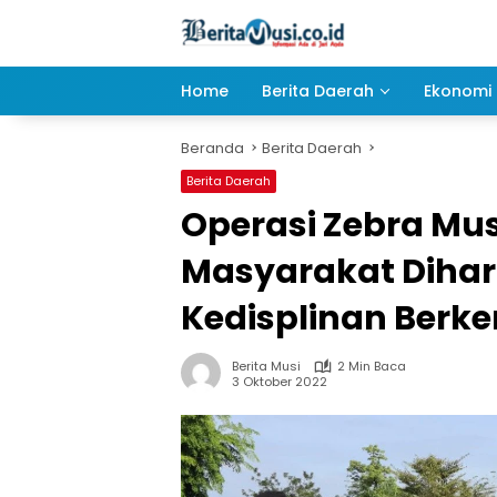
Langsung
ke
konten
Home
Berita Daerah
Ekonomi 
Beranda
Berita Daerah
Berita Daerah
Operasi Zebra Mus
Masyarakat Dihar
Kedisplinan Berk
Berita Musi
2 Min Baca
3 Oktober 2022