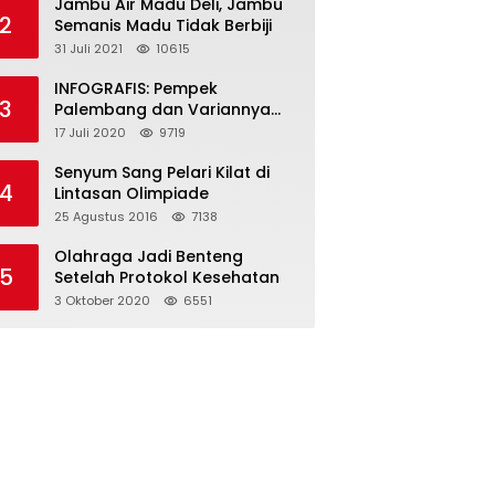
Jambu Air Madu Deli, Jambu
2
Semanis Madu Tidak Berbiji
31 Juli 2021
10615
INFOGRAFIS: Pempek
3
Palembang dan Variannya
yang Melegenda
17 Juli 2020
9719
Senyum Sang Pelari Kilat di
4
Lintasan Olimpiade
25 Agustus 2016
7138
Olahraga Jadi Benteng
5
Setelah Protokol Kesehatan
3 Oktober 2020
6551