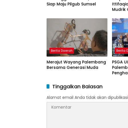
Siap Maju Pilgub Sumsel
Ittifaqi
Mudrik 
Doktor 
Model 
Nagham
Berita Daerah
Berita
Merajut Wayang Palembang
PSGA U
Bersama Generasi Muda
Palemb
Pengha
Tinggi 
Pering
Tinggalkan Balasan
Alamat email Anda tidak akan dipublikasi