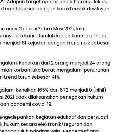
2. Adapun target operasi adalah orang, lokasi,
tematik sesuai dengan karakteristik di wilayah
an anev Operasi Zebra Musi 2021, lalu
mnya diketahui Jumlah kecelakaan lalu lintas
 menjadi 61 kejadian dengan trend naik sebesar
galami kenaikan dari 2 orang menjadi 24 orang
 Jumlah korban luka berat mengalami penurunan
n trend turun sebesar 41%.
alami kenaikan 165% dari 672 menjadi 0 (nihil)
si 2021 tidak dilaksanakan penegakan hukum
daan pandemi covid-19.
 mengedepankan kegiatan edukatif dan persuasif
k hukum secara elektronik/teguran dan
gan tujuh prioritas yaitu Pengemudi atau