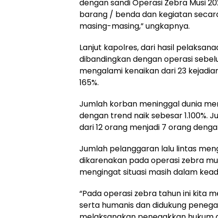
dengan sandi Operasi Zebra Musi 202
barang / benda dan kegiatan secara 
masing-masing,” ungkapnya.
Lanjut kapolres, dari hasil pelaksana
dibandingkan dengan operasi sebelu
mengalami kenaikan dari 23 kejadian
165%.
Jumlah korban meninggal dunia men
dengan trend naik sebesar 1.100%.
dari 12 orang menjadi 7 orang denga
Jumlah pelanggaran lalu lintas meng
dikarenakan pada operasi zebra mu
mengingat situasi masih dalam kea
“Pada operasi zebra tahun ini kita
serta humanis dan didukung penega
melaksanakan penegakkan hukum den