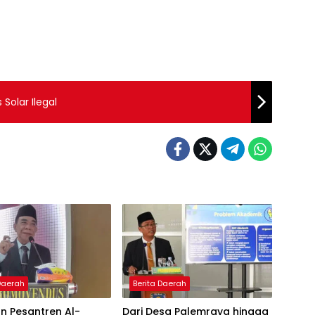
 Solar Ilegal
 Daerah
Berita Daerah
n Pesantren Al-
Dari Desa Palemraya hingga