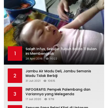
Salah Infus, Sekujur Tubuh Balita 11 Bulan
1
ini Membengkak
28 April 2016
11022
Jambu Air Madu Deli, Jambu Semanis
2
Madu Tidak Berbiji
31 Juli 2021
10615
INFOGRAFIS: Pempek Palembang dan
3
Variannya yang Melegenda
17 Juli 2020
9719
Senyum Sang Pelari Kilat di Lintasan