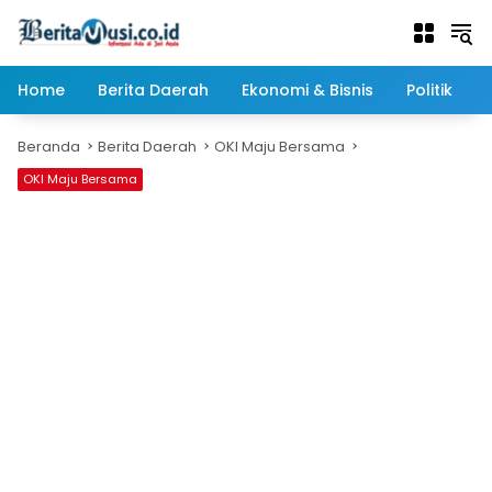
Langsung
ke
konten
Home
Berita Daerah
Ekonomi & Bisnis
Politik
Beranda
Berita Daerah
OKI Maju Bersama
OKI Maju Bersama