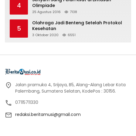
4
Olimpiade
25 Agustus 2016
7138
Olahraga Jadi Benteng Setelah Protokol
5
Kesehatan
3 Oktober 2020
6551
Jalan pramuka 4, Srijaya, B5, Alang-Alang Lebar Kota
Palembang, Sumatera Selatan, KodePos : 30156.
07115711330
redaksi.beritamusi@gmail.com