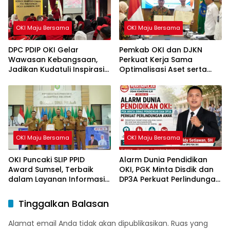
OKI Maju Bersama
OKI Maju Bersama
DPC PDIP OKI Gelar
Pemkab OKI dan DJKN
Wawasan Kebangsaan,
Perkuat Kerja Sama
Jadikan Kudatuli Inspirasi
Optimalisasi Aset serta
Perjuangan Demokrasi
Piutang Daerah
OKI Maju Bersama
OKI Maju Bersama
OKI Puncaki SLIP PPID
Alarm Dunia Pendidikan
Award Sumsel, Terbaik
OKI, PGK Minta Disdik dan
dalam Layanan Informasi
DP3A Perkuat Perlindungan
Publik
Anak
Tinggalkan Balasan
Alamat email Anda tidak akan dipublikasikan.
Ruas yang