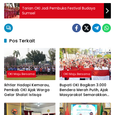
Tarian OKI Jadi Pembuka Festival Budaya
Sumsel
Pos Terkait
OKI Maju Bersama
OKI Maju Bersama
Ikhtiar Hadapi Kemarau,
Bupati OKI Bagikan 3.000
Pemkab OKI Ajak Warga
Bendera Merah Putih, Ajak
Gelar Shalat Istisqa
Masyarakat Semarakkan
HUT ke-81 RI