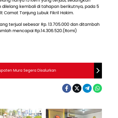
lelang hanya 15 item yang terjual, sedangkan
n dilelang kembali di tahapan berikutnya, pada 5
 Camat Tanjung Lubuk Fikril Hakim.
yang terjual sebesar Rp. 13.705.000 dan ditambah
jumlah mencapai Rp.14.306.520.(Romi)
bupaten Mura Segera Disalurkan