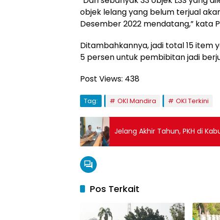
“Dari sebanyak 33 objek L3S yang di
objek lelang yang belum terjual aka
Desember 2022 mendatang,” kata Plt
Ditambahkannya, jadi total 15 item 
5 persen untuk pembibitan jadi ber
Post Views:
438
Tag:
OKI Mandira
OKI Terkini
Jelang Akhir Tahun, PKH di Ka
Pos Terkait