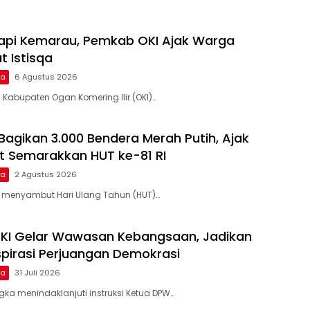
dapi Kemarau, Pemkab OKI Ajak Warga
t Istisqa
ma
6 Agustus 2026
 Kabupaten Ogan Komering Ilir (OKI)…
 Bagikan 3.000 Bendera Merah Putih, Ajak
 Semarakkan HUT ke-81 RI
ma
2 Agustus 2026
 menyambut Hari Ulang Tahun (HUT)…
OKI Gelar Wawasan Kebangsaan, Jadikan
nspirasi Perjuangan Demokrasi
ma
31 Juli 2026
gka menindaklanjuti instruksi Ketua DPW…