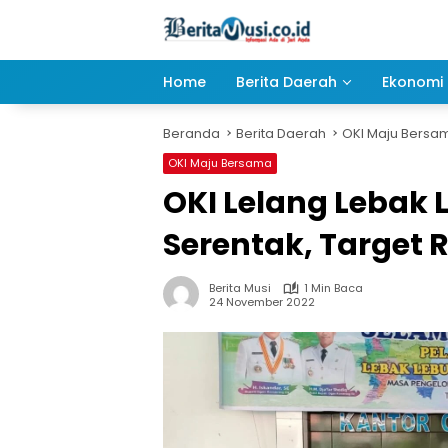
Langsung
ke
konten
Home
Berita Daerah
Ekonomi 
Beranda
Berita Daerah
OKI Maju Bersa
OKI Maju Bersama
OKI Lelang Lebak
Serentak, Target 
Berita Musi
1 Min Baca
24 November 2022