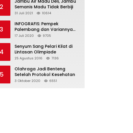
Jambu Air Madu Deli, Jambu
2
Semanis Madu Tidak Berbiji
31 Juli 2021
10614
INFOGRAFIS: Pempek
3
Palembang dan Variannya
yang Melegenda
17 Juli 2020
9705
Senyum Sang Pelari Kilat di
4
Lintasan Olimpiade
25 Agustus 2016
7136
Olahraga Jadi Benteng
5
Setelah Protokol Kesehatan
3 Oktober 2020
6551