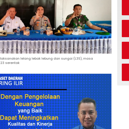
elaksanakan lelang lebak lebung dan sungai (L3S), masa
023 serentak