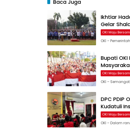
Baca Juga
Ikhtiar Ha
Gelar Shala
OKI Maju Bersa
OKI – Pemerintah
Bupati OKI
Masyarakat
OKI Maju Bersa
OKI – Semangat
DPC PDIP 
Kudatuli I
OKI Maju Bersa
OKI – Dalam ran