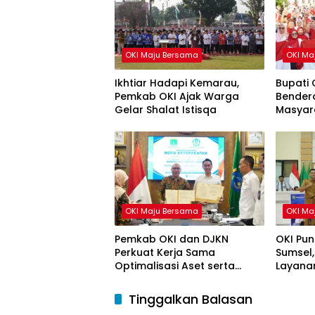
OKI Maju Bersama
OKI Ma
Ikhtiar Hadapi Kemarau,
Bupati 
Pemkab OKI Ajak Warga
Bendera
Gelar Shalat Istisqa
Masyar
HUT ke-
OKI Maju Bersama
OKI Ma
Pemkab OKI dan DJKN
OKI Pun
Perkuat Kerja Sama
Sumsel,
Optimalisasi Aset serta
Layanan
Piutang Daerah
Tinggalkan Balasan