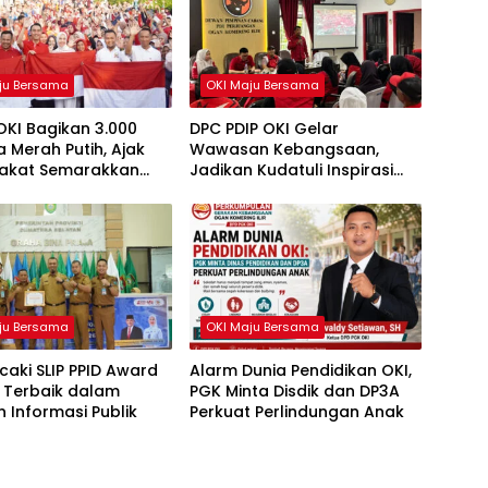
ju Bersama
OKI Maju Bersama
OKI Bagikan 3.000
DPC PDIP OKI Gelar
 Merah Putih, Ajak
Wawasan Kebangsaan,
akat Semarakkan
Jadikan Kudatuli Inspirasi
81 RI
Perjuangan Demokrasi
ju Bersama
OKI Maju Bersama
caki SLIP PPID Award
Alarm Dunia Pendidikan OKI,
 Terbaik dalam
PGK Minta Disdik dan DP3A
 Informasi Publik
Perkuat Perlindungan Anak