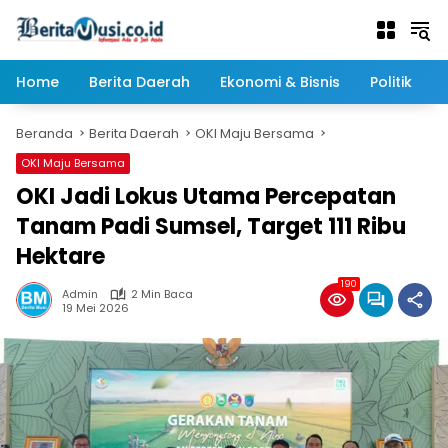
Langsung
ke
konten
Home
Berita Daerah
Ekonomi & Bisnis
Politik
Beranda
Berita Daerah
OKI Maju Bersama
OKI Maju Bersama
OKI Jadi Lokus Utama Percepatan
Tanam Padi Sumsel, Target 111 Ribu
Hektare
190
Admin
2 Min Baca
19 Mei 2026