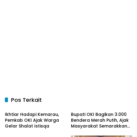
Pos Terkait
OKI Maju Bersama
OKI Maju Bersama
Ikhtiar Hadapi Kemarau,
Bupati OKI Bagikan 3.000
Pemkab OKI Ajak Warga
Bendera Merah Putih, Ajak
Gelar Shalat Istisqa
Masyarakat Semarakkan
OKI Maju Bersama
HUT ke-81 RI