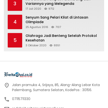
3
Variannya yang Melegenda
17 Juli 2020
9712
Senyum Sang Pelari Kilat di Lintasan
4
Olimpiade
25 Agustus 2016
7137
Olahraga Jadi Benteng Setelah Protokol
5
Kesehatan
3 Oktober 2020
6551
Jalan pramuka 4, Srijaya, B5, Alang-Alang Lebar Kota
Palembang, Sumatera Selatan, KodePos : 30156.
07115711330