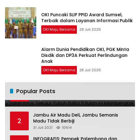
OKI Puncaki SLIP PPID Award Sumsel,
Terbaik dalam Layanan Informasi Publik
OKI Maju Bersama
28 Juli 2026
Alarm Dunia Pendidikan OKI, PGK Minta
Disdik dan DP3A Perkuat Perlindungan
Anak
OKI Maju Bersama
28 Juli 2026
Salah Infus, Sekujur Tubuh Balita 11 Bulan
Popular Posts
1
ini Membengkak
28 April 2016
11021
Jambu Air Madu Deli, Jambu Semanis
2
Madu Tidak Berbiji
31 Juli 2021
10614
INFOGRAFIS: Pempek Palembang dan