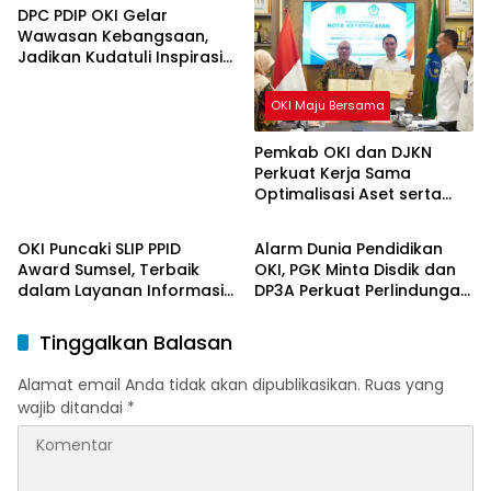
DPC PDIP OKI Gelar
Wawasan Kebangsaan,
Jadikan Kudatuli Inspirasi
Perjuangan Demokrasi
OKI Maju Bersama
Pemkab OKI dan DJKN
Perkuat Kerja Sama
Optimalisasi Aset serta
OKI Maju Bersama
OKI Maju Bersama
Piutang Daerah
OKI Puncaki SLIP PPID
Alarm Dunia Pendidikan
Award Sumsel, Terbaik
OKI, PGK Minta Disdik dan
dalam Layanan Informasi
DP3A Perkuat Perlindungan
Publik
Anak
Tinggalkan Balasan
Alamat email Anda tidak akan dipublikasikan.
Ruas yang
wajib ditandai
*