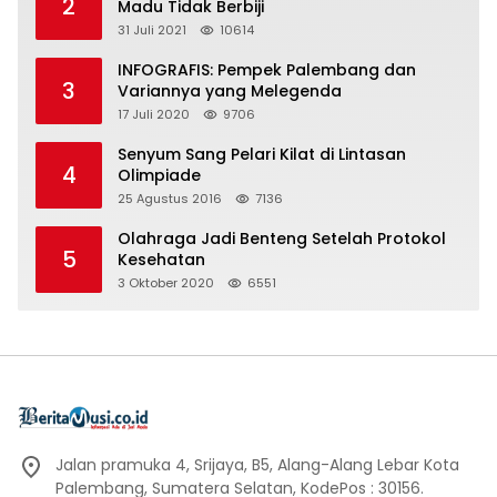
2
Madu Tidak Berbiji
31 Juli 2021
10614
INFOGRAFIS: Pempek Palembang dan
3
Variannya yang Melegenda
17 Juli 2020
9706
Senyum Sang Pelari Kilat di Lintasan
4
Olimpiade
25 Agustus 2016
7136
Olahraga Jadi Benteng Setelah Protokol
5
Kesehatan
3 Oktober 2020
6551
Jalan pramuka 4, Srijaya, B5, Alang-Alang Lebar Kota
Palembang, Sumatera Selatan, KodePos : 30156.