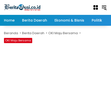
Langsung
ke
konten
Home
Berita Daerah
Ekonomi & Bisnis
Politik
Beranda
Berita Daerah
OKI Maju Bersama
OKI Maju Bersama