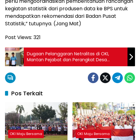
perlu mengoordinasikan pemberitahuan rancangan
kegiatan statistik dari produsen data ke BPS untuk
mendapatkan rekomendasi dari Badan Pusat
Statistik,” tutupnya. (Jang Mat)
Post Views:
321
Dugaan Pelanggaran Netralitas di OKI,
Mantan Pejabat dan Perangkat Desa
Dilaporkan ke Bawaslu
Pos Terkait
OKI Maju Bersama
OKI Maju Bersama