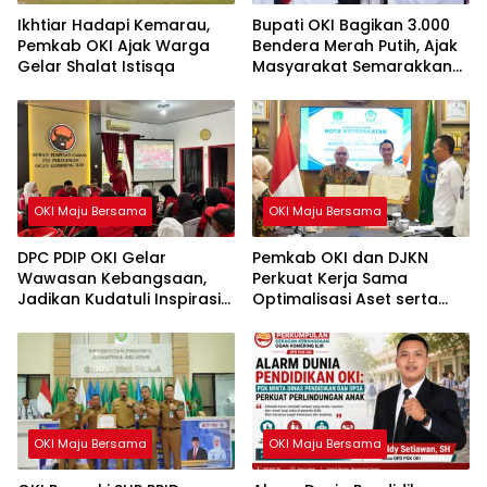
Ikhtiar Hadapi Kemarau,
Bupati OKI Bagikan 3.000
Pemkab OKI Ajak Warga
Bendera Merah Putih, Ajak
Gelar Shalat Istisqa
Masyarakat Semarakkan
HUT ke-81 RI
OKI Maju Bersama
OKI Maju Bersama
DPC PDIP OKI Gelar
Pemkab OKI dan DJKN
Wawasan Kebangsaan,
Perkuat Kerja Sama
Jadikan Kudatuli Inspirasi
Optimalisasi Aset serta
Perjuangan Demokrasi
Piutang Daerah
OKI Maju Bersama
OKI Maju Bersama