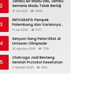
Jambu Air Madu Deli, Jambu
2
Semanis Madu Tidak Berbiji
31 Juli 2021
10615
INFOGRAFIS: Pempek
3
Palembang dan Variannya
yang Melegenda
17 Juli 2020
9717
Senyum Sang Pelari Kilat di
4
Lintasan Olimpiade
25 Agustus 2016
7138
Olahraga Jadi Benteng
5
Setelah Protokol Kesehatan
3 Oktober 2020
6551