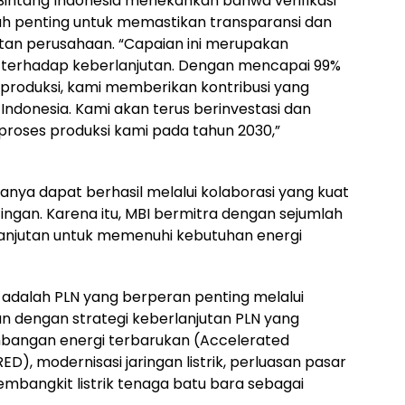
i Bintang Indonesia menekankan bahwa verifikasi
ah penting untuk memastikan transparansi dan
njutan perusahaan. “Capaian ini merupakan
i terhadap keberlanjutan. Dengan mencapai 99%
s produksi, kami memberikan kontribusi yang
i Indonesia. Kami akan terus berinvestasi dan
proses produksi kami pada tahun 2030,”
anya dapat berhasil melalui kolaborasi yang kuat
gan. Karena itu, MBI bermitra dengan sejumlah
anjutan untuk memenuhi kebutuhan energi
 adalah PLN yang berperan penting melalui
lan dengan strategi keberlanjutan PLN yang
angan energi terbarukan (Accelerated
, modernisasi jaringan listrik, perluasan pasar
mbangkit listrik tenaga batu bara sebagai