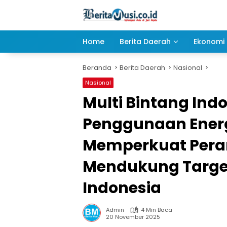
Langsung
ke
konten
Home
Berita Daerah
Ekonomi 
Beranda
Berita Daerah
Nasional
Nasional
Multi Bintang Ind
Penggunaan Energ
Memperkuat Pera
Mendukung Target 
Indonesia
Admin
4 Min Baca
20 November 2025