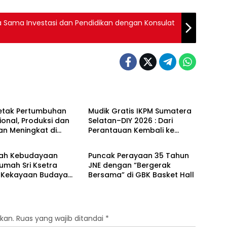
a Sama Investasi dan Pendidikan dengan Konsulat
al
Nasional
etak Pertumbuhan
Mudik Gratis IKPM Sumatera
onal, Produksi dan
Selatan–DIY 2026 : Dari
an Meningkat di
Perantauan Kembali ke
al
Nasional
 Dinamika Harga
Kampung Halaman,
 2025
Menguatkan Silaturahmi dan
ah Kebudayaan
Puncak Perayaan 35 Tahun
Harapan
umah Sri Ksetra
JNE dengan “Bergerak
 Kekayaan Budaya
Bersama” di GBK Basket Hall
ra Selatan
kan.
Ruas yang wajib ditandai
*