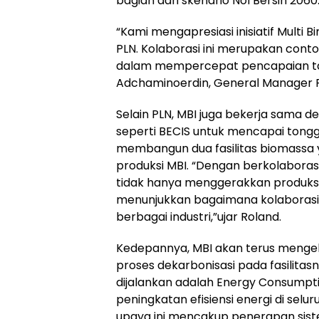
bagian dari skenario Nol Bersih 2060
“Kami mengapresiasi inisiatif Multi
PLN. Kolaborasi ini merupakan cont
dalam mempercepat pencapaian targe
Adchaminoerdin, General Manager P
Selain PLN, MBI juga bekerja sama 
seperti BECIS untuk mencapai tongg
membangun dua fasilitas biomassa 
produksi MBI. “Dengan berkolaboras
tidak hanya menggerakkan produksi 
menunjukkan bagaimana kolaborasi 
berbagai industri,”ujar Roland.
Kedepannya, MBI akan terus mengeks
proses dekarbonisasi pada fasilita
dijalankan adalah Energy Consump
peningkatan efisiensi energi di sel
upaya ini mencakup penerapan sist