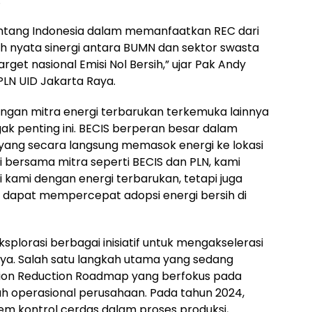
.
 Bintang Indonesia dalam memanfaatkan REC dari
oh nyata sinergi antara BUMN dan sektor swasta
t nasional Emisi Nol Bersih,” ujar Pak Andy
LN UID Jakarta Raya.
dengan mitra energi terbarukan terkemuka lainnya
ak penting ini. BECIS berperan besar dalam
yang secara langsung memasok energi ke lokasi
i bersama mitra seperti BECIS dan PLN, kami
kami dengan energi terbarukan, tetapi juga
dapat mempercepat adopsi energi bersih di
plorasi berbagai inisiatif untuk mengakselerasi
snya. Salah satu langkah utama yang sedang
tion Reduction Roadmap yang berfokus pada
uruh operasional perusahaan. Pada tahun 2024,
em kontrol cerdas dalam proses produksi,