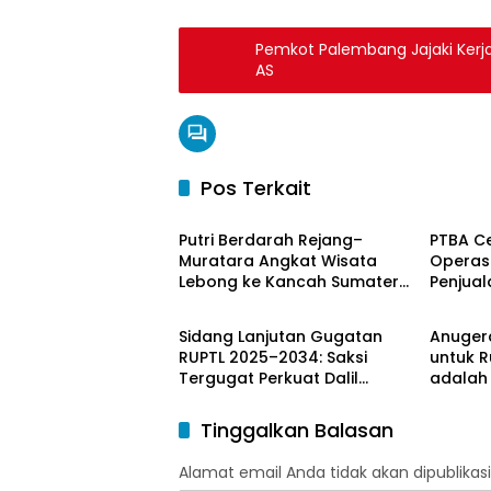
Pemkot Palembang Jajaki Kerj
AS
Pos Terkait
Nasional
Nasion
Putri Berdarah Rejang–
PTBA C
Muratara Angkat Wisata
Operasi
Lebong ke Kancah Sumatera
Penjual
Nasional
Nasion
Selatan
Tengah
Global
Sidang Lanjutan Gugatan
Anuger
RUPTL 2025–2034: Saksi
untuk R
Tergugat Perkuat Dalil
adalah
Gugatan SP PLN
Sumate
Tinggalkan Balasan
Alamat email Anda tidak akan dipublikasi