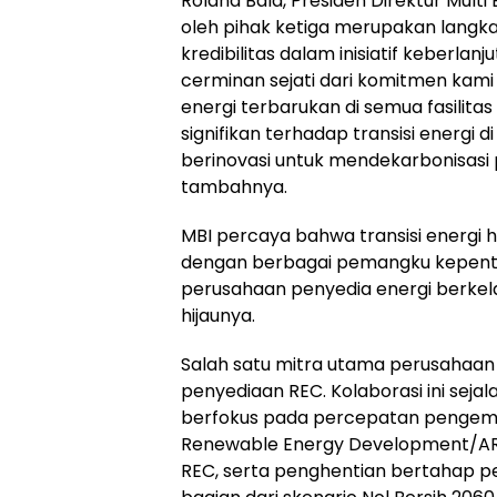
Roland Bala, Presiden Direktur Mult
oleh pihak ketiga merupakan langk
kredibilitas dalam inisiatif keberla
cerminan sejati dari komitmen kam
energi terbarukan di semua fasilita
signifikan terhadap transisi energi d
berinovasi untuk mendekarbonisasi 
tambahnya.
MBI percaya bahwa transisi energi h
dengan berbagai pemangku kepentin
perusahaan penyedia energi berkel
hijaunya.
Salah satu mitra utama perusahaan
penyediaan REC. Kolaborasi ini seja
berfokus pada percepatan pengemb
Renewable Energy Development/ARED)
REC, serta penghentian bertahap pe