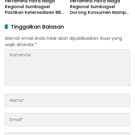
Pertamina Patra Niaga
Pertamina Patra Niaga
Regional Sumbagsel
Regional Sumbagsel
Pastikan Ketersediaan BBM
Dorong Konsumen Mampu
dan LPG pada Masa
Beralih ke Bright Gas
Ramadan dan Menjelang
Melalui Program Trade In
Tinggalkan Balasan
Idulfitri
di Belitung Timur
Alamat email Anda tidak akan dipublikasikan.
Ruas yang
wajib ditandai
*