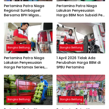
Pertamina Patra Niaga
Pertamina Patra Niaga
Regional Sumbagsel
Lakukan Penyesuaian
Bersama BPH Migas
Harga BBM Non Subsidi Per
Perkuat Pengawasan
1 Juli 2026
Penyaluran BBM Subsidi
bagi Nelayan melalui
Aplikasi XSTAR
Bangka Belitung
Bangka Belitung
Pertamina Patra Niaga
1 April 2026 Tidak Ada
Lakukan Penyesuaian
Perubahan Harga BBM di
Harga Pertamax Series,
SPBU Pertamina
Harga Pertalite dan Solar
Subsidi Tetap
Bangka Belitung
Bangka Belitung