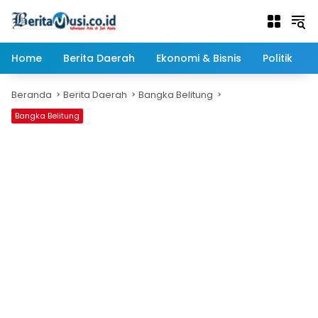
Langsung
ke
konten
Home
Berita Daerah
Ekonomi & Bisnis
Politik
Beranda
Berita Daerah
Bangka Belitung
Bangka Belitung