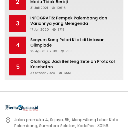
2
Madu Tidak Berbiji
31 Juli 2021
10616
INFOGRAFIS: Pempek Palembang dan
3
Variannya yang Melegenda
17 Juli 2020
9719
Senyum Sang Pelari Kilat di Lintasan
4
Olimpiade
25 Agustus 2016
7138
Olahraga Jadi Benteng Setelah Protokol
5
Kesehatan
3 Oktober 2020
6551
Jalan pramuka 4, Srijaya, B5, Alang-Alang Lebar Kota
Palembang, Sumatera Selatan, KodePos : 30156.