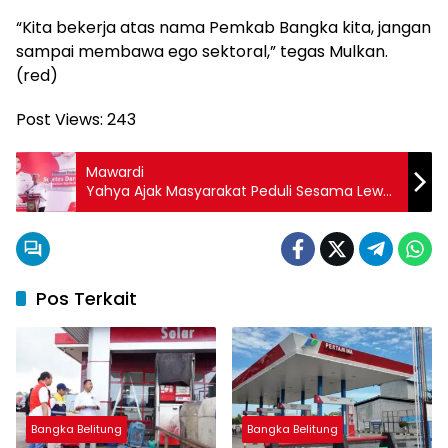
“Kita bekerja atas nama Pemkab Bangka kita, jangan
sampai membawa ego sektoral,” tegas Mulkan.
(red)
Post Views:
243
Mawardi
Yahya Ajak Masyarakat Peduli Sesama Lewat
Aksi Donor Darah
Pos Terkait
Bangka Belitung
Bangka Belitung