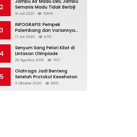
Jambu Air Madu Deli, Jambu
2
Semanis Madu Tidak Berbiji
31 Juli 2021
10614
INFOGRAFIS: Pempek
3
Palembang dan Variannya
yang Melegenda
17 Juli 2020
9712
Senyum Sang Pelari Kilat di
4
Lintasan Olimpiade
25 Agustus 2016
7137
Olahraga Jadi Benteng
5
Setelah Protokol Kesehatan
3 Oktober 2020
6551