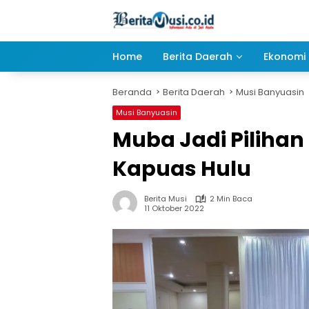
Langsung
ke
konten
Home
Berita Daerah
Ekonomi 
Beranda
Berita Daerah
Musi Banyuasin
Musi Banyuasin
Muba Jadi Piliha
Kapuas Hulu
Berita Musi
2 Min Baca
11 Oktober 2022