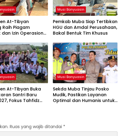
anyuasin
Musi Banyuasin
en At-Tibyan
Pemkab Muba Siap Tertibkan
g Raih Piagam
HGU dan Amdal Perusahaan,
ik dan Izin Operasional
Bakal Bentuk Tim Khusus
ari Kemenag RI
anyuasin
Musi Banyuasin
ren At-Tibyan Buka
Sekda Muba Tinjau Posko
aran Santri Baru
Mudik, Pastikan Layanan
27, Fokus Tahfidz
Optimal dan Humanis untuk
akter Islami
Pemudik
kan.
Ruas yang wajib ditandai
*