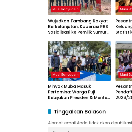
Musi Banyuasin
Musi B
Wujudkan Tambang Rakyat
Pesantr
Berkelanjutan, Koperasi RBS
Keluan
Sosialisasi ke Pemilik Sumur
Statist
Soal K3 dan GEP
Resmi d
Musi Banyuasin
Musi B
Minyak Muba Masuk
Pesant
Pertamina: Warga Puji
Pendaft
Kebijakan Presiden & Menteri
2026/20
ESDM
dan Kar
Tinggalkan Balasan
Alamat email Anda tidak akan dipublikasi