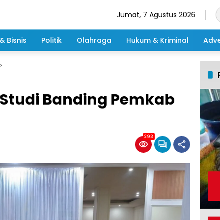
Jumat, 7 Agustus 2026
& Bisnis
Politik
Olahraga
Hukum & Kriminal
Adve
n Studi Banding Pemkab
293