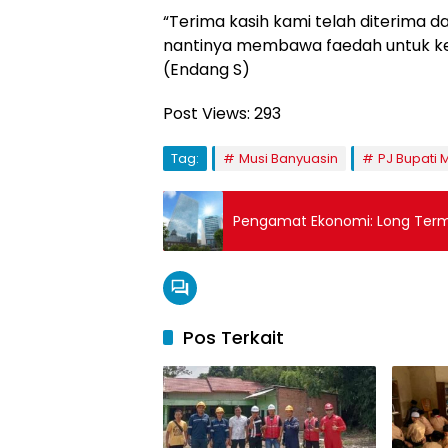
“Terima kasih kami telah diterima 
nantinya membawa faedah untuk ke
(Endang S)
Post Views:
293
Tag:
Musi Banyuasin
PJ Bupati
Pengamat Ekonomi: Long Term 
Pos Terkait