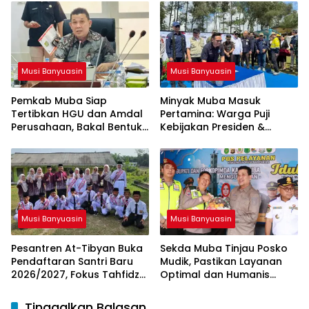
GEP
Kemenag RI
Musi Banyuasin
Musi Banyuasin
Pemkab Muba Siap
Minyak Muba Masuk
Tertibkan HGU dan Amdal
Pertamina: Warga Puji
Perusahaan, Bakal Bentuk
Kebijakan Presiden &
Tim Khusus
Menteri ESDM
Musi Banyuasin
Musi Banyuasin
Pesantren At-Tibyan Buka
Sekda Muba Tinjau Posko
Pendaftaran Santri Baru
Mudik, Pastikan Layanan
2026/2027, Fokus Tahfidz
Optimal dan Humanis
dan Karakter Islami
untuk Pemudik
Tinggalkan Balasan