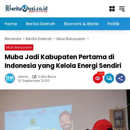
Langsung
ke
konten
Home
Berita Daerah
Ekonomi & Bisnis
Politik
Beranda
Berita Daerah
Musi Banyuasin
Musi Banyuasin
Muba Jadi Kabupaten Pertama di
Indonesia yang Kelola Energi Sendiri
396
Admin
2 Min Baca
10 September 2020