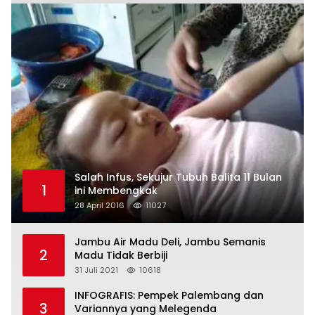
Salah Infus, Sekujur Tubuh Balita 11 Bulan
1
ini Membengkak
28 April 2016
11027
Jambu Air Madu Deli, Jambu Semanis
2
Madu Tidak Berbiji
31 Juli 2021
10618
INFOGRAFIS: Pempek Palembang dan
3
Variannya yang Melegenda