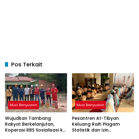
Pos Terkait
Musi Banyuasin
Musi Banyuasin
Wujudkan Tambang
Pesantren At-Tibyan
Rakyat Berkelanjutan,
Keluang Raih Piagam
Koperasi RBS Sosialisasi ke
Statistik dan Izin
Pemilik Sumur Soal K3 dan
Operasional Resmi dari