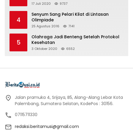
17 Juli 2020
9737
Senyum Sang Pelari Kilat di Lintasan
4
Olimpiade
25 Agustus 2016
7141
Olahraga Jadi Benteng Setelah Protokol
5
Kesehatan
3 Oktober 2020
6552
Jalan pramuka 4, Srijaya, B5, Alang-Alang Lebar Kota
Palembang, Sumatera Selatan, KodePos : 30156.
07115711330
redaksi.beritamusi@gmail.com