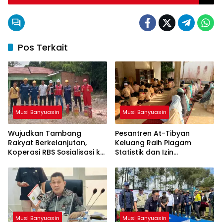
Pos Terkait
Musi Banyuasin
Musi Banyuasin
Wujudkan Tambang
Pesantren At-Tibyan
Rakyat Berkelanjutan,
Keluang Raih Piagam
Koperasi RBS Sosialisasi ke
Statistik dan Izin
Pemilik Sumur Soal K3 dan
Operasional Resmi dari
GEP
Kemenag RI
Musi Banyuasin
Musi Banyuasin