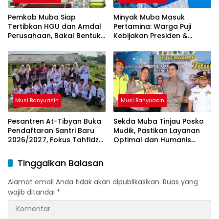
Pemkab Muba Siap
Minyak Muba Masuk
Tertibkan HGU dan Amdal
Pertamina: Warga Puji
Perusahaan, Bakal Bentuk
Kebijakan Presiden &
Tim Khusus
Menteri ESDM
Musi Banyuasin
Musi Banyuasin
Pesantren At-Tibyan Buka
Sekda Muba Tinjau Posko
Pendaftaran Santri Baru
Mudik, Pastikan Layanan
2026/2027, Fokus Tahfidz
Optimal dan Humanis
dan Karakter Islami
untuk Pemudik
Tinggalkan Balasan
Alamat email Anda tidak akan dipublikasikan.
Ruas yang
wajib ditandai
*