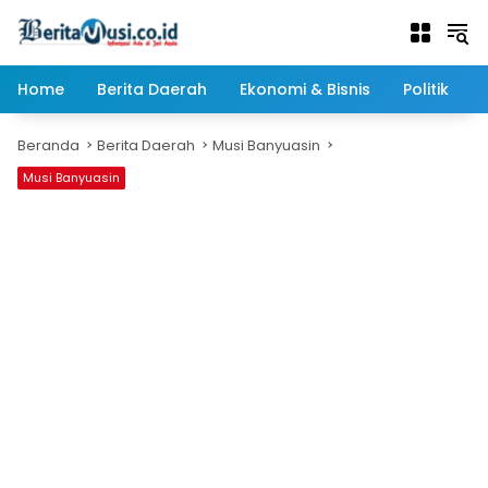
Langsung
ke
konten
Home
Berita Daerah
Ekonomi & Bisnis
Politik
Beranda
Berita Daerah
Musi Banyuasin
Musi Banyuasin