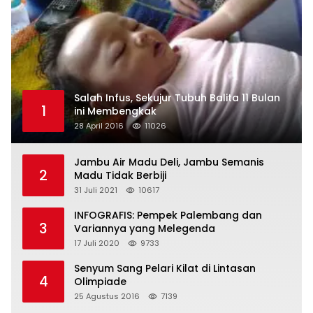
Salah Infus, Sekujur Tubuh Balita 11 Bulan
1
ini Membengkak
28 April 2016
11026
Jambu Air Madu Deli, Jambu Semanis
2
Madu Tidak Berbiji
31 Juli 2021
10617
INFOGRAFIS: Pempek Palembang dan
3
Variannya yang Melegenda
17 Juli 2020
9733
Senyum Sang Pelari Kilat di Lintasan
4
Olimpiade
25 Agustus 2016
7139