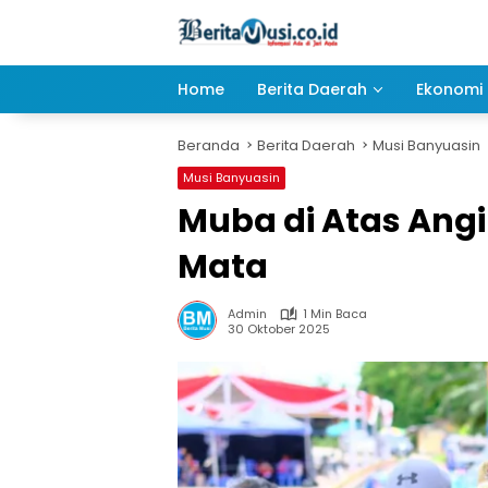
Langsung
ke
konten
Home
Berita Daerah
Ekonomi 
Beranda
Berita Daerah
Musi Banyuasin
Musi Banyuasin
Muba di Atas Ang
Mata
Admin
1 Min Baca
30 Oktober 2025