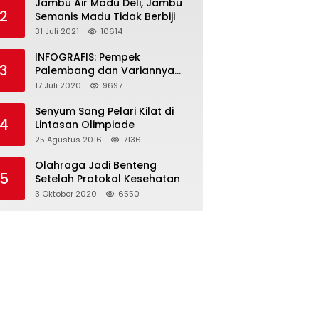
Jambu Air Madu Deli, Jambu
2
Semanis Madu Tidak Berbiji
31 Juli 2021
10614
INFOGRAFIS: Pempek
3
Palembang dan Variannya
yang Melegenda
17 Juli 2020
9697
Senyum Sang Pelari Kilat di
4
Lintasan Olimpiade
25 Agustus 2016
7136
Olahraga Jadi Benteng
5
Setelah Protokol Kesehatan
3 Oktober 2020
6550