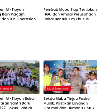
en At-Tibyan
Pemkab Muba Siap Tertibkan
g Raih Piagam
HGU dan Amdal Perusahaan,
ik dan Izin Operasional
Bakal Bentuk Tim Khusus
ari Kemenag RI
anyuasin
Musi Banyuasin
ren At-Tibyan Buka
Sekda Muba Tinjau Posko
aran Santri Baru
Mudik, Pastikan Layanan
27, Fokus Tahfidz
Optimal dan Humanis untuk