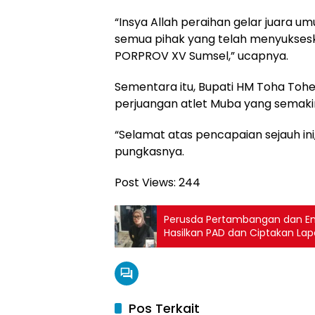
“Insya Allah peraihan gelar juara u
semua pihak yang telah menyukses
PORPROV XV Sumsel,” ucapnya.
Sementara itu, Bupati HM Toha Toh
perjuangan atlet Muba yang semaki
“Selamat atas pencapaian sejauh ini
pungkasnya.
Post Views:
244
Perusda Pertambangan dan Ener
Hasilkan PAD dan Ciptakan Lap
Pos Terkait
Musi B