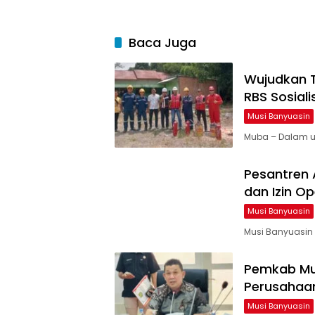
Baca Juga
Wujudkan T
RBS Sosiali
Musi Banyuasin
Muba – Dalam u
Pesantren 
dan Izin O
Musi Banyuasin
Musi Banyuasin
Pemkab Mu
Perusahaan
Musi Banyuasin