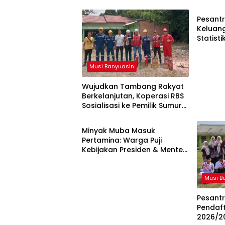
Pesantr
Keluan
Statist
Resmi d
Musi Banyuasin
Wujudkan Tambang Rakyat
Berkelanjutan, Koperasi RBS
Sosialisasi ke Pemilik Sumur
Musi Banyuasin
Soal K3 dan GEP
Minyak Muba Masuk
Pertamina: Warga Puji
Kebijakan Presiden & Menteri
ESDM
Musi B
Pesant
Pendaft
2026/20