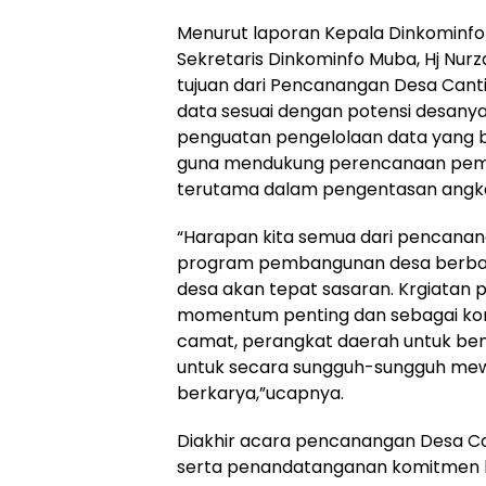
Menurut laporan Kepala Dinkominfo 
Sekretaris Dinkominfo Muba, Hj Nu
tujuan dari Pencanangan Desa Canti
data sesuai dengan potensi desanya
penguatan pengelolaan data yang be
guna mendukung perencanaan pem
terutama dalam pengentasan angka 
“Harapan kita semua dari pencanan
program pembangunan desa berba
desa akan tepat sasaran. Krgiatan
momentum penting dan sebagai komi
camat, perangkat daerah untuk be
untuk secara sungguh-sungguh mewu
berkarya,”ucapnya.
Diakhir acara pencanangan Desa Ca
serta penandatanganan komitmen be