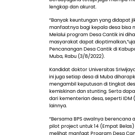
lengkap dan akurat.
“Banyak keuntungan yang didapat ji
manfaatnya bagi kepala desa bisa 
Melalui program Desa Cantik ini dih
masyarakat dapat dioptimalkan,”uja
Pencanangan Desa Cantik di Kabu
Muba, Rabu (3/8/2022).
Kandidat doktor Universitas Sriwija
ini juga setiap desa di Muba dihara
mengambil keputusan di tingkat d
kemiskinan dan stunting. Serta da
dari kementerian desa, seperti ID
lainnya.
“Bersama BPS awalnya berencana a
pilot project untuk 14 (Empat Bela
melihat manfaat Program Desa Ca