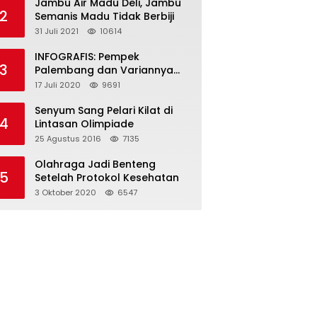
Jambu Air Madu Deli, Jambu
2
Semanis Madu Tidak Berbiji
31 Juli 2021
10614
INFOGRAFIS: Pempek
3
Palembang dan Variannya
yang Melegenda
17 Juli 2020
9691
Senyum Sang Pelari Kilat di
4
Lintasan Olimpiade
25 Agustus 2016
7135
Olahraga Jadi Benteng
5
Setelah Protokol Kesehatan
3 Oktober 2020
6547