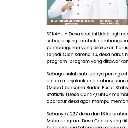
SEKAYU – Desa saat ini tidak lagi me
sebagai ujung tombak pembangunan 
pembangunan yang dilakukan har
terjadi. Oleh karena itu, desa harus
program-program yang ditawarkan 
Sebagai salah satu upaya peningkata
dalam menjalankan pembangunan d
(Muba) bersama Badan Pusat Stati
Statistik (Desa Cantik) untuk me
aparatur desa agar mampu memaham
Sebanyak 227 desa dan 13 keluraha
Muba program Desa Cantik yang di
berdayaguna tetapi juga mampu m