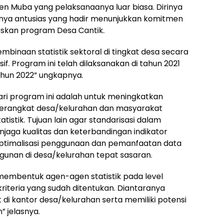
ten Muba yang pelaksanaanya luar biasa. Dirinya
a antusias yang hadir menunjukkan komitmen
skan program Desa Cantik.
pembinaan statistik sektoral di tingkat desa secara
 Program ini telah dilaksanakan di tahun 2021
ahun 2022” ungkapnya.
ari program ini adalah untuk meningkatkan
f perangkat desa/kelurahan dan masyarakat
istik. Tujuan lain agar standarisasi dalam
njaga kualitas dan keterbandingan indikator
n optimalisasi penggunaan dan pemanfaatan data
gunan di desa/kelurahan tepat sasaran.
 membentuk agen-agen statistik pada level
iteria yang sudah ditentukan. Diantaranya
di kantor desa/kelurahan serta memiliki potensi
” jelasnya.