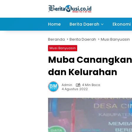
Langsung
ke
konten
Home
Berita Daerah
Ekonomi 
Beranda
Berita Daerah
Musi Banyuasin
Musi Banyuasin
Muba Canangkan D
dan Kelurahan
Admin
4 Min Baca
4 Agustus 2022