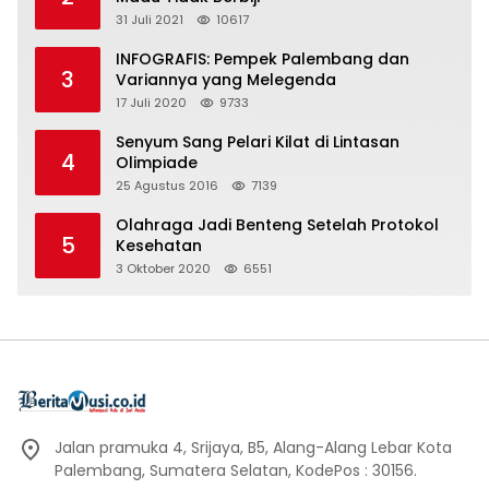
31 Juli 2021
10617
INFOGRAFIS: Pempek Palembang dan
3
Variannya yang Melegenda
17 Juli 2020
9733
Senyum Sang Pelari Kilat di Lintasan
4
Olimpiade
25 Agustus 2016
7139
Olahraga Jadi Benteng Setelah Protokol
5
Kesehatan
3 Oktober 2020
6551
Jalan pramuka 4, Srijaya, B5, Alang-Alang Lebar Kota
Palembang, Sumatera Selatan, KodePos : 30156.