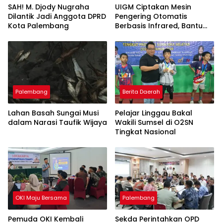
SAH! M. Djody Nugraha
UIGM Ciptakan Mesin
Dilantik Jadi Anggota DPRD
Pengering Otomatis
Kota Palembang
Berbasis Infrared, Bantu
Perajin Eceng Gondok di
Pulau Kemaro
Palembang
Berita Daerah
Lahan Basah Sungai Musi
Pelajar Linggau Bakal
dalam Narasi Taufik Wijaya
Wakili Sumsel di O2SN
Tingkat Nasional
OKI Maju Bersama
Palembang
Pemuda OKI Kembali
Sekda Perintahkan OPD