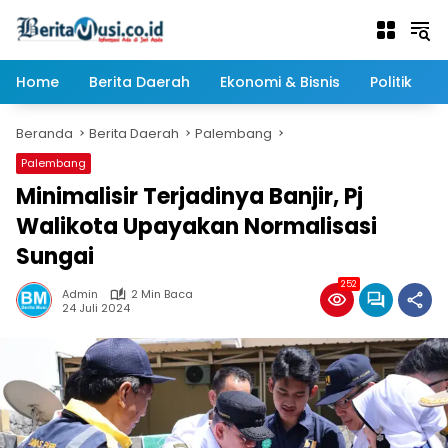
Langsung
ke
konten
Home
Berita Daerah
Ekonomi & Bisnis
Politik
Beranda
Berita Daerah
Palembang
Palembang
Minimalisir Terjadinya Banjir, Pj
Walikota Upayakan Normalisasi
Sungai
252
Admin
2 Min Baca
24 Juli 2024