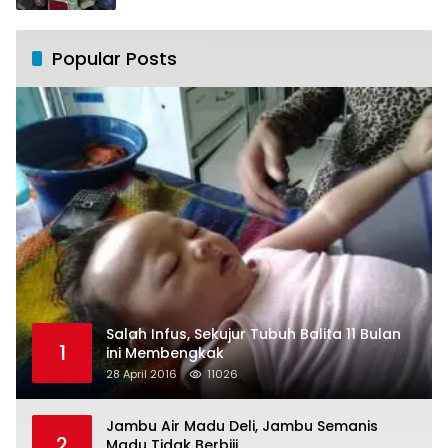
Popular Posts
Salah Infus, Sekujur Tubuh Balita 11 Bulan
1
ini Membengkak
28 April 2016
11026
Jambu Air Madu Deli, Jambu Semanis
2
Madu Tidak Berbiji