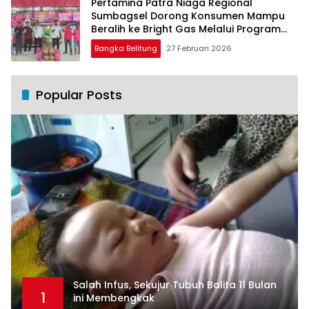
Pertamina Patra Niaga Regional
Sumbagsel Dorong Konsumen Mampu
Beralih ke Bright Gas Melalui Program
Trade In di Belitung Timur
Bangka Belitung
27 Februari 2026
Popular Posts
Salah Infus, Sekujur Tubuh Balita 11 Bulan
1
ini Membengkak