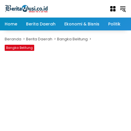
Langsung
ke
konten
Home
Berita Daerah
Ekonomi & Bisnis
Politik
Beranda
Berita Daerah
Bangka Belitung
Bangka Belitung