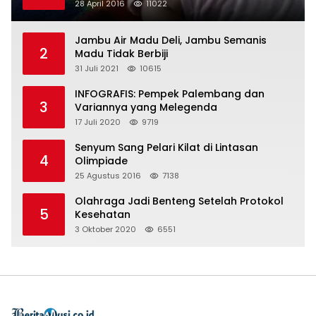
28 April 2016
11022
Jambu Air Madu Deli, Jambu Semanis
2
Madu Tidak Berbiji
31 Juli 2021
10615
INFOGRAFIS: Pempek Palembang dan
3
Variannya yang Melegenda
17 Juli 2020
9719
Senyum Sang Pelari Kilat di Lintasan
4
Olimpiade
25 Agustus 2016
7138
Olahraga Jadi Benteng Setelah Protokol
5
Kesehatan
3 Oktober 2020
6551