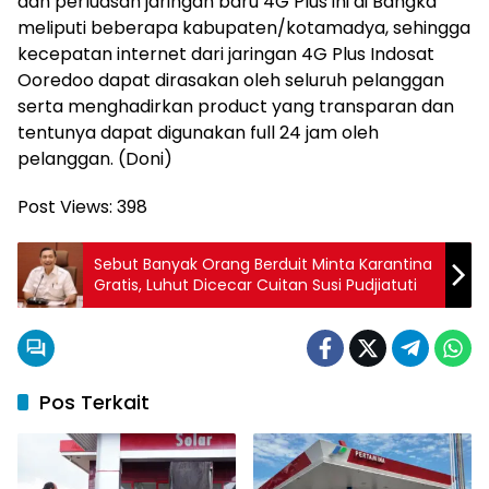
dan perluasan jaringan baru 4G Plus ini di Bangka
meliputi beberapa kabupaten/kotamadya, sehingga
kecepatan internet dari jaringan 4G Plus Indosat
Ooredoo dapat dirasakan oleh seluruh pelanggan
serta menghadirkan product yang transparan dan
tentunya dapat digunakan full 24 jam oleh
pelanggan. (Doni)
Post Views:
398
Sebut Banyak Orang Berduit Minta Karantina
Gratis, Luhut Dicecar Cuitan Susi Pudjiatuti
Pos Terkait