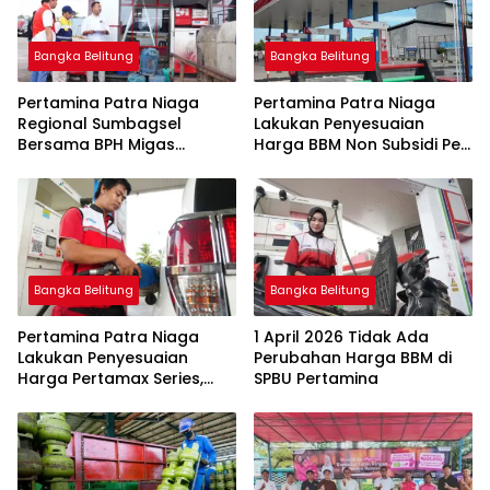
Bangka Belitung
Bangka Belitung
Pertamina Patra Niaga
Pertamina Patra Niaga
Regional Sumbagsel
Lakukan Penyesuaian
Bersama BPH Migas
Harga BBM Non Subsidi Per
Perkuat Pengawasan
1 Juli 2026
Penyaluran BBM Subsidi
bagi Nelayan melalui
Aplikasi XSTAR
Bangka Belitung
Bangka Belitung
Pertamina Patra Niaga
1 April 2026 Tidak Ada
Lakukan Penyesuaian
Perubahan Harga BBM di
Harga Pertamax Series,
SPBU Pertamina
Harga Pertalite dan Solar
Subsidi Tetap