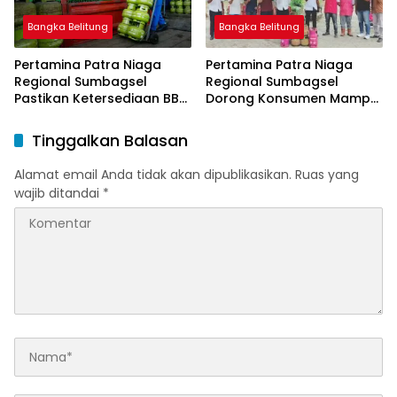
Bangka Belitung
Bangka Belitung
Pertamina Patra Niaga
Pertamina Patra Niaga
Regional Sumbagsel
Regional Sumbagsel
Pastikan Ketersediaan BBM
Dorong Konsumen Mampu
dan LPG pada Masa
Beralih ke Bright Gas
Ramadan dan Menjelang
Melalui Program Trade In
Tinggalkan Balasan
Idulfitri
di Belitung Timur
Alamat email Anda tidak akan dipublikasikan.
Ruas yang
wajib ditandai
*