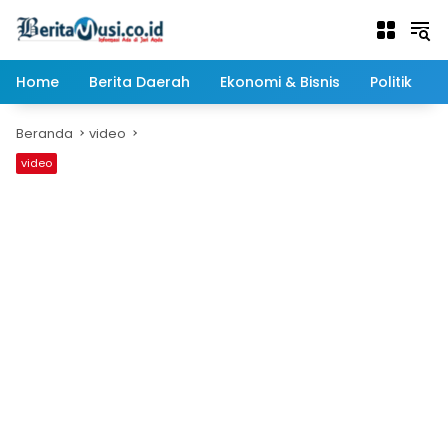
Langsung
ke
konten
Home
Berita Daerah
Ekonomi & Bisnis
Politik
Beranda
video
video