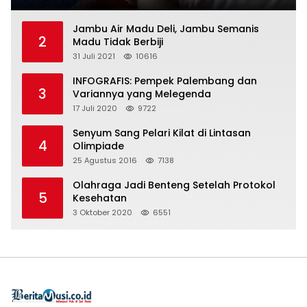
Jambu Air Madu Deli, Jambu Semanis
2
Madu Tidak Berbiji
31 Juli 2021
10616
INFOGRAFIS: Pempek Palembang dan
3
Variannya yang Melegenda
17 Juli 2020
9722
Senyum Sang Pelari Kilat di Lintasan
4
Olimpiade
25 Agustus 2016
7138
Olahraga Jadi Benteng Setelah Protokol
5
Kesehatan
3 Oktober 2020
6551