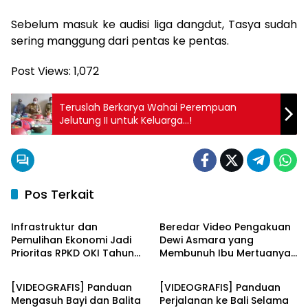
Sebelum masuk ke audisi liga dangdut, Tasya sudah
sering manggung dari pentas ke pentas.
Post Views:
1,072
Teruslah Berkarya Wahai Perempuan
Jelutung II untuk Keluarga…!
Pos Terkait
video
video
Infrastruktur dan
Beredar Video Pengakuan
Pemulihan Ekonomi Jadi
Dewi Asmara yang
Prioritas RPKD OKI Tahun
Membunuh Ibu Mertuanya
video
video
2024
dengan Racun Biawak
[VIDEOGRAFIS] Panduan
[VIDEOGRAFIS] Panduan
Mengasuh Bayi dan Balita
Perjalanan ke Bali Selama