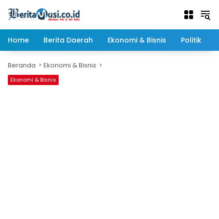
Langsung
ke
konten
Home
Berita Daerah
Ekonomi & Bisnis
Politik
Beranda
Ekonomi & Bisnis
Ekonomi & Bisnis