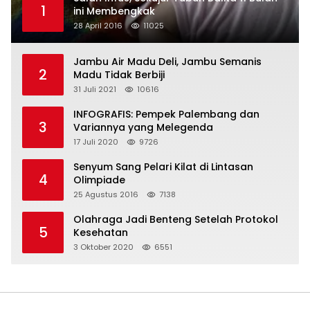
1
ini Membengkak
28 April 2016
11025
Jambu Air Madu Deli, Jambu Semanis
2
Madu Tidak Berbiji
31 Juli 2021
10616
INFOGRAFIS: Pempek Palembang dan
3
Variannya yang Melegenda
17 Juli 2020
9726
Senyum Sang Pelari Kilat di Lintasan
4
Olimpiade
25 Agustus 2016
7138
Olahraga Jadi Benteng Setelah Protokol
5
Kesehatan
3 Oktober 2020
6551