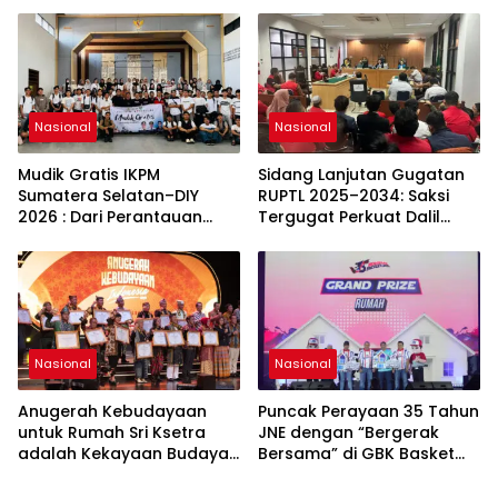
Sumatera Selatan
Tengah Dinamika Harga
Global 2025
Nasional
Nasional
Mudik Gratis IKPM
Sidang Lanjutan Gugatan
Sumatera Selatan–DIY
RUPTL 2025–2034: Saksi
2026 : Dari Perantauan
Tergugat Perkuat Dalil
Kembali ke Kampung
Gugatan SP PLN
Halaman, Menguatkan
Silaturahmi dan Harapan
Nasional
Nasional
Anugerah Kebudayaan
Puncak Perayaan 35 Tahun
untuk Rumah Sri Ksetra
JNE dengan “Bergerak
adalah Kekayaan Budaya
Bersama” di GBK Basket
Sumatera Selatan
Hall