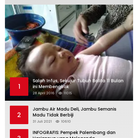
Salah Infus, Sekujur Tubuh Balita 11 Bulan
1
ini Membengkak
28 April 2016
11015
Jambu Air Madu Deli, Jambu Semanis
2
Madu Tidak Berbiji
31 Juli 2021
10610
INFOGRAFIS: Pempek Palembang dan