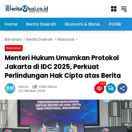
Langsung
ke
konten
Home
Berita Daerah
Ekonomi & Bisnis
Politik
Beranda
Berita Daerah
Nasional
Nasional
Menteri Hukum Umumkan Protokol
Jakarta di IDC 2025, Perkuat
Perlindungan Hak Cipta atas Berita
333
Admin
4 Min Baca
23 Oktober 2025