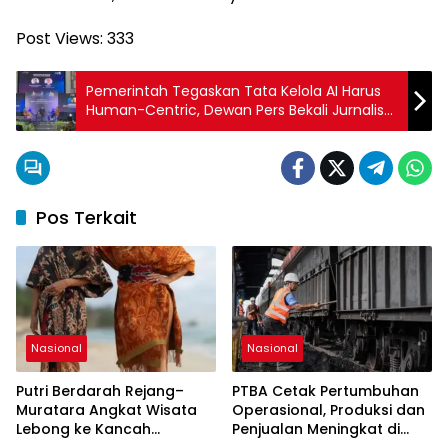
Post Views:
333
Pemerintah Tegaskan Tata Kelola AI Harus
Human-Centric, Dewan Pers Bekali Jurnalis
dengan Panduan Etika Penggunaannya
Pos Terkait
Nasional
Nasional
Putri Berdarah Rejang–
PTBA Cetak Pertumbuhan
Muratara Angkat Wisata
Operasional, Produksi dan
Lebong ke Kancah
Penjualan Meningkat di