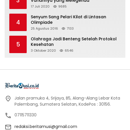
3
Variannya yang Melegenda
17 Juli 2020
9685
Senyum Sang Pelari Kilat di Lintasan
4
Olimpiade
25 Agustus 2016
7133
Olahraga Jadi Benteng Setelah Protokol
5
Kesehatan
3 Oktober 2020
6546
Jalan pramuka 4, Srijaya, B5, Alang-Alang Lebar Kota
Palembang, Sumatera Selatan, KodePos : 30156.
07115711330
redaksi.beritamusi@gmail.com