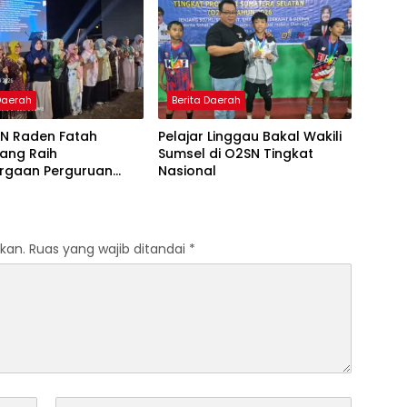
Pembelajaran
Menjadi Driver Taksi Online
 Al-Qur’an di UMM
 Daerah
Berita Daerah
IN Raden Fatah
Pelajar Linggau Bakal Wakili
ang Raih
Sumsel di O2SN Tingkat
rgaan Perguruan
Nasional
Responsif Gender
kat Pratama
kan.
Ruas yang wajib ditandai
*