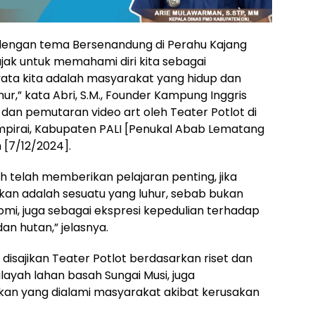
 dengan tema Bersenandung di Perahu Kajang
diajak untuk memahami diri kita sebagai
ata kita adalah masyarakat yang hidup dan
,” kata Abri, S.M., Founder Kampung Inggris
dan pemutaran video art oleh Teater Potlot di
mpirai, Kabupaten PALI [Penukal Abab Lematang
 [7/12/2024].
ah telah memberikan pelajaran penting, jika
ikan adalah sesuatu yang luhur, sebab bukan
mi, juga sebagai ekspresi kepedulian terhadap
an hutan,” jelasnya.
yang disajikan Teater Potlot berdasarkan riset dan
ayah lahan basah Sungai Musi, juga
an yang dialami masyarakat akibat kerusakan