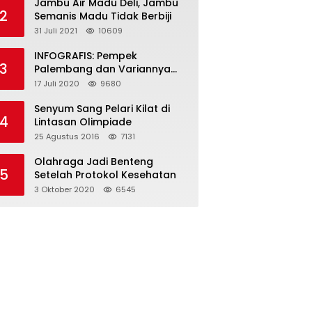
Jambu Air Madu Deli, Jambu
2
Semanis Madu Tidak Berbiji
31 Juli 2021
10609
INFOGRAFIS: Pempek
3
Palembang dan Variannya
yang Melegenda
17 Juli 2020
9680
Senyum Sang Pelari Kilat di
4
Lintasan Olimpiade
25 Agustus 2016
7131
Olahraga Jadi Benteng
5
Setelah Protokol Kesehatan
3 Oktober 2020
6545