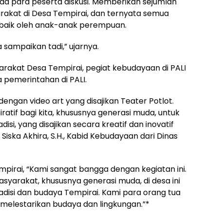
da para peserta diskusi. Memberikan sejumlah
rakat di Desa Tempirai, dan ternyata semua
n baik oleh anak-anak perempuan.
 sampaikan tadi,” ujarnya.
syarakat Desa Tempirai, pegiat kebudayaan di PALI
a pemerintahan di PALI.
ngan video art yang disajikan Teater Potlot.
iratif bagi kita, khususnya generasi muda, untuk
isi, yang disajikan secara kreatif dan inovatif
a Siska Akhira, S.H., Kabid Kebudayaan dari Dinas
pirai, “Kami sangat bangga dengan kegiatan ini.
yarakat, khususnya generasi muda, di desa ini
adisi dan budaya Tempirai. Kami para orang tua
elestarikan budaya dan lingkungan.”*