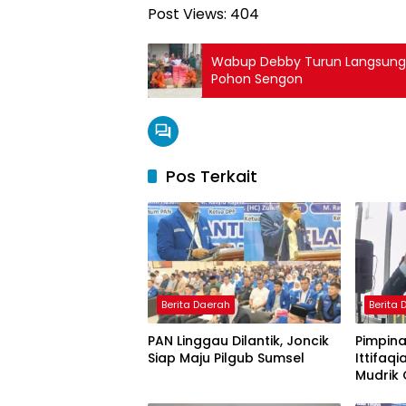
Post Views:
404
Wabup Debby Turun Langsung 
Pohon Sengon
Pos Terkait
Berita Daerah
Berita
PAN Linggau Dilantik, Joncik
Pimpina
Siap Maju Pilgub Sumsel
Ittifaqi
Mudrik 
Doktor 