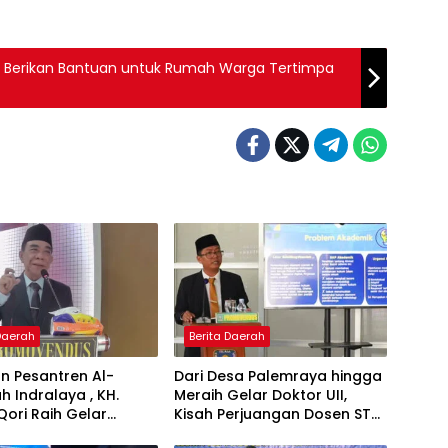
Berikan Bantuan untuk Rumah Warga Tertimpa
 Daerah
Berita Daerah
n Pesantren Al-
Dari Desa Palemraya hingga
ah Indralaya , KH.
Meraih Gelar Doktor UII,
Qori Raih Gelar
Kisah Perjuangan Dosen STAI
dengan Inovasi
Yogyakarta yang Pernah