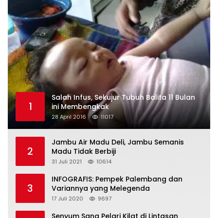
Salah Infus, Sekujur Tubuh Balita 11 Bulan
1
ini Membengkak
28 April 2016
11017
Jambu Air Madu Deli, Jambu Semanis
2
Madu Tidak Berbiji
31 Juli 2021
10614
INFOGRAFIS: Pempek Palembang dan
3
Variannya yang Melegenda
17 Juli 2020
9697
Senyum Sang Pelari Kilat di Lintasan