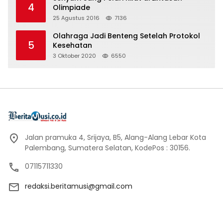
4
Olimpiade
25 Agustus 2016
7136
Olahraga Jadi Benteng Setelah Protokol
5
Kesehatan
3 Oktober 2020
6550
Jalan pramuka 4, Srijaya, B5, Alang-Alang Lebar Kota
Palembang, Sumatera Selatan, KodePos : 30156.
07115711330
redaksi.beritamusi@gmail.com