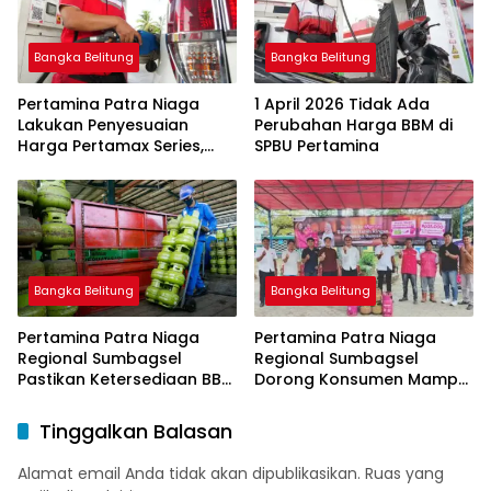
Bangka Belitung
Bangka Belitung
Pertamina Patra Niaga
1 April 2026 Tidak Ada
Lakukan Penyesuaian
Perubahan Harga BBM di
Harga Pertamax Series,
SPBU Pertamina
Harga Pertalite dan Solar
Subsidi Tetap
Bangka Belitung
Bangka Belitung
Pertamina Patra Niaga
Pertamina Patra Niaga
Regional Sumbagsel
Regional Sumbagsel
Pastikan Ketersediaan BBM
Dorong Konsumen Mampu
dan LPG pada Masa
Beralih ke Bright Gas
Ramadan dan Menjelang
Melalui Program Trade In
Tinggalkan Balasan
Idulfitri
di Belitung Timur
Alamat email Anda tidak akan dipublikasikan.
Ruas yang