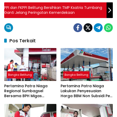
PPI dan FKPPI Belitung Bersihkan TMP Ksatria Tumbang
Ganti Jelang Peringatan Kemerdekaan
Pos Terkait
Bangka Belitung
Bangka Belitung
Pertamina Patra Niaga
Pertamina Patra Niaga
Regional Sumbagsel
Lakukan Penyesuaian
Bersama BPH Migas
Harga BBM Non Subsidi Per
Perkuat Pengawasan
1 Juli 2026
Penyaluran BBM Subsidi
bagi Nelayan melalui
Aplikasi XSTAR