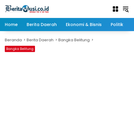
Langsung
ke
konten
Home
Berita Daerah
Ekonomi & Bisnis
Politik
Beranda
Berita Daerah
Bangka Belitung
Bangka Belitung