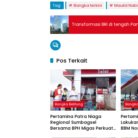
Tag:
Bangka terkini
Maulid Nabi
Transformasi BRI di tengah Pan
Pos Terkait
Bangka Belitung
Bangka
Pertamina Patra Niaga
Pertami
Regional Sumbagsel
Lakuka
Bersama BPH Migas Perkuat
BBM Non
Pengawasan Penyaluran
2026