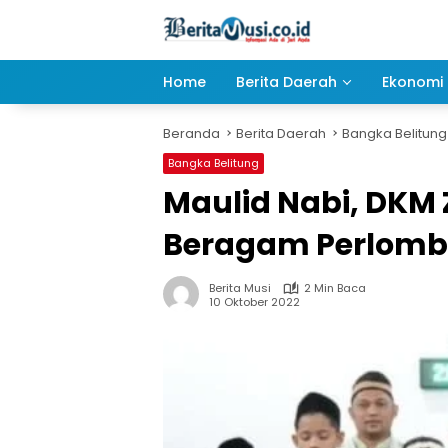
Langsung
ke
konten
Home
Berita Daerah
Ekonomi 
Beranda
Berita Daerah
Bangka Belitung
Bangka Belitung
Maulid Nabi, DKM
Beragam Perlom
Berita Musi
2 Min Baca
10 Oktober 2022