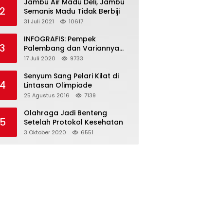
Jambu Air Madu Deli, Jambu
2
Semanis Madu Tidak Berbiji
31 Juli 2021
10617
INFOGRAFIS: Pempek
3
Palembang dan Variannya
yang Melegenda
17 Juli 2020
9733
Senyum Sang Pelari Kilat di
4
Lintasan Olimpiade
25 Agustus 2016
7139
Olahraga Jadi Benteng
5
Setelah Protokol Kesehatan
3 Oktober 2020
6551