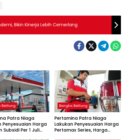
demi, Bikin Kinerja Lebih Cemerlang
 Belitung
Bangka Belitung
na Patra Niaga
Pertamina Patra Niaga
n Penyesuaian Harga
Lakukan Penyesuaian Harga
 Subsidi Per 1 Juli
Pertamax Series, Harga
Pertalite dan Solar Subsidi