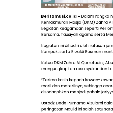
Beritamusi.co.id –
Dalam rangka m
Kemakmuran Masjid (DKM) Zahra Al
kegiatan keagamaan seperti Perlo
Bersama, Tausiyah agama serta Men
Kegiatan ini dihadiri oleh ratusan 
Kampak, serta Erzaldi Rosman mant
Ketua DKM Zahra Al Qurrotuaini, 
mengungkapkan rasa syukur dan ter
“Terima kasih kepada kawan-kawan
moril dan materilnya, sehingga aca
disodaqohkan menjadi pahala jariyya
Ustadz Dede Purnama Alzulami da
peringatan Maulid ini salah satu sa