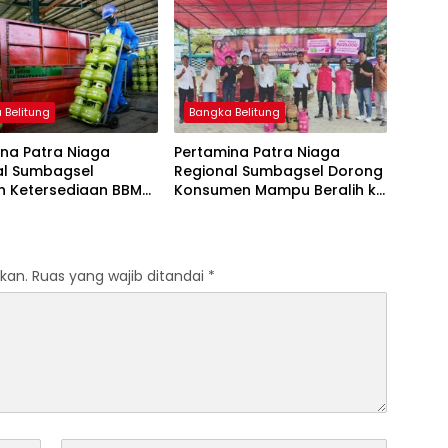
Tetap
 Belitung
Bangka Belitung
na Patra Niaga
Pertamina Patra Niaga
al Sumbagsel
Regional Sumbagsel Dorong
n Ketersediaan BBM
Konsumen Mampu Beralih ke
G pada Masa
Bright Gas Melalui Program
n dan Menjelang
Trade In di Belitung Timur
kan.
Ruas yang wajib ditandai
*