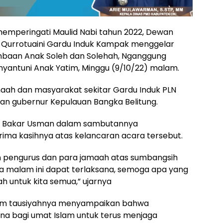
emperingati Maulid Nabi tahun 2022, Dewan
 Qurrotuaini Gardu Induk Kampak menggelar
mbaan Anak Soleh dan Solehah, Nganggung
yantuni Anak Yatim, Minggu (9/10/22) malam.
jamaah dan masyarakat sekitar Gardu Induk PLN
an gubernur Kepulauan Bangka Belitung.
Abu Bakar Usman dalam sambutannya
ima kasihnya atas kelancaran acara tersebut.
 pengurus dan para jamaah atas sumbangsih
ra malam ini dapat terlaksana, semoga apa yang
h untuk kita semua,” ujarnya
lam tausiyahnya menyampaikan bahwa
rana bagi umat Islam untuk terus menjaga