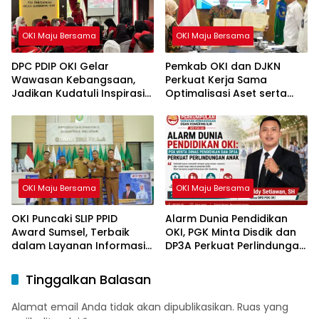
OKI Maju Bersama
OKI Maju Bersama
DPC PDIP OKI Gelar
Pemkab OKI dan DJKN
Wawasan Kebangsaan,
Perkuat Kerja Sama
Jadikan Kudatuli Inspirasi
Optimalisasi Aset serta
Perjuangan Demokrasi
Piutang Daerah
OKI Maju Bersama
OKI Maju Bersama
OKI Puncaki SLIP PPID
Alarm Dunia Pendidikan
Award Sumsel, Terbaik
OKI, PGK Minta Disdik dan
dalam Layanan Informasi
DP3A Perkuat Perlindungan
Publik
Anak
Tinggalkan Balasan
Alamat email Anda tidak akan dipublikasikan.
Ruas yang