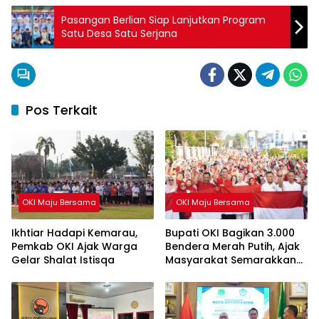
Pasangan Berlian Siap Lanjutkan Program
Satu Desa Satu Serjana
Pos Terkait
OKI Maju Bersama
OKI Maju Bersama
Ikhtiar Hadapi Kemarau,
Bupati OKI Bagikan 3.000
Pemkab OKI Ajak Warga
Bendera Merah Putih, Ajak
Gelar Shalat Istisqa
Masyarakat Semarakkan
HUT ke-81 RI