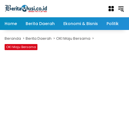
Langsung
ke
konten
Home
Berita Daerah
Ekonomi & Bisnis
Politik
Beranda
Berita Daerah
OKI Maju Bersama
OKI Maju Bersama