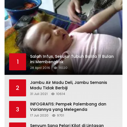
Salah Infus, Sekujur Tubuh Balita 11 Bulan
1
ini Membengkak
28 April 2016
11020
Jambu Air Madu Deli, Jambu Semanis
2
Madu Tidak Berbiji
31 Juli 2021
10614
INFOGRAFIS: Pempek Palembang dan
3
Variannya yang Melegenda
17 Juli 2020
9701
Senyum Sang Pelari Kilat di Lintasan