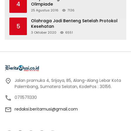
4
Olimpiade
25 Agustus 2016
7136
Olahraga Jadi Benteng Setelah Protokol
5
Kesehatan
3 Oktober 2020
6551
Jalan pramuka 4, Srijaya, B5, Alang-Alang Lebar Kota
Palembang, Sumatera Selatan, KodePos : 30156.
07115711330
redaksi.beritamusi@gmail.com